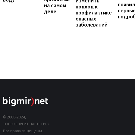
изменить
появил
на самом
подход к
первы
деле
профилактике
подро
опасных
заболеваний
© 2000-2024,
ТОВ «КЕПРЕЙТ ПАРТНЕРС».
Все права защищены.