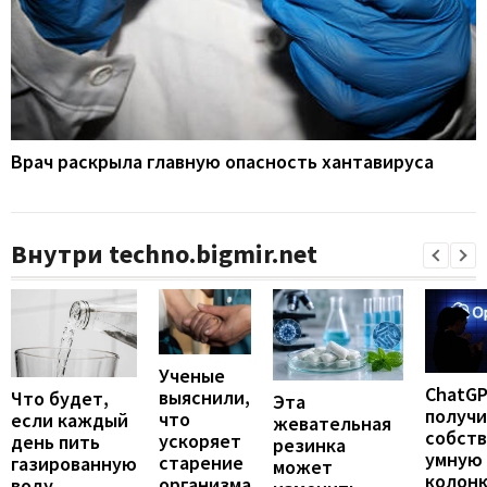
Врач раскрыла главную опасность хантавируса
Внутри techno.bigmir.net
Ученые
ChatG
выяснили,
Что будет,
Эта
получ
что
если каждый
жевательная
собст
ускоряет
день пить
резинка
умную
старение
газированную
может
колонк
организма
воду