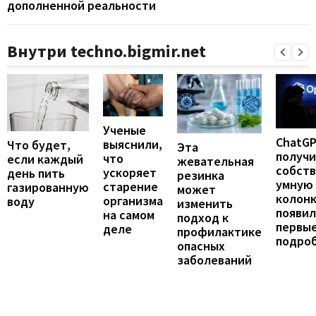
дополненной реальности
Внутри techno.bigmir.net
Ученые
ChatG
выяснили,
Что будет,
Эта
получ
что
если каждый
жевательная
собст
ускоряет
день пить
резинка
умную
старение
газированную
может
колонк
организма
воду
изменить
появил
на самом
подход к
первы
деле
профилактике
подро
опасных
заболеваний