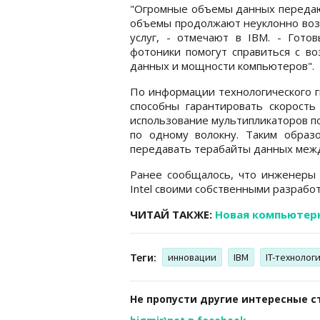
"Огромные объемы данных передают
объемы продолжают неуклонно возр
услуг, - отмечают в IBM. - Гото
фотоники помогут справиться с в
данных и мощности компьютеров".
По информации технологического г
способны гарантировать скорость
использование мультипликаторов п
по одному волокну. Таким образ
передавать терабайты данных межд
Ранее сообщалось, что инженеры
Intel своими собственными разработ
ЧИТАЙ ТАКЖЕ:
Новая компьютерн
Теги:
инновации
IBM
IT-технолог
Не пропусти другие интересные с