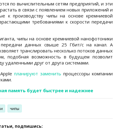
ся по вычислительным сетям предприятий, и эти
астать в связи с появлением новых приложений и
вые к производству чипы на основе кремниевой
озрастающими требованиями к скорости передачи
иганта, чипы на основе кремниевой нанофотоники
 передачи данных свыше 25 Гбит/с на канал. А
озволяет транслировать несколько потоков данных
ом, подобная возможность в будущем позволит
у удаленными друг от друга системами.
 Apple
планируют заменить
процессоры компании
ками.
ая память будет быстрее и надежнее
ии
чипы
татьи, подпишись: