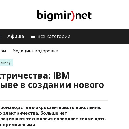
о
Афиша
Все категории
гры
Медицина и здоровье
ехнику
ктричества: IBM
ыве в создании нового
производства микросхем нового поколения,
о электричества, больше нет
овационная технология позволяет совмещать
 с кремниевыми.