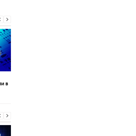
Из-за него могут
Программист вшила 
и в
подорожать
себя 25 чипов и
смартфоны: вышел
поделилась
Dimensity 9400
ощущениями