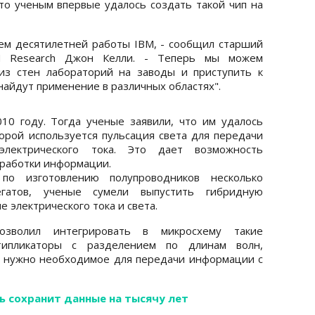
что ученым впервые удалось создать такой чип на
ем десятилетней работы IBM, - сообщил старший
M Research Джон Келли. - Теперь мы можем
из стен лабораторий на заводы и приступить к
найдут применение в различных областях".
10 году. Тогда ученые заявили, что им удалось
торой используется пульсация света для передачи
лектрического тока. Это дает возможность
бработки информации.
по изготовлению полупроводников несколько
егатов, ученые сумели выпустить гибридную
 электрического тока и света.
озволил интегрировать в микросхему такие
типликаторы с разделением по длинам волн,
о нужно необходимое для передачи информации с
ь сохранит данные на тысячу лет