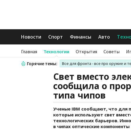
Новости
Спорт
Финансы
Авто
Техн
Главная
Технологии
Открытия
Советы
И
Горячие темы:
Все для фронта - все про оружие и т
Свет вместо эле
сообщила о прор
типа чипов
Ученые IBM сообщают, что для 
которые используют свет вмест
технологических барьеров. Инн
в чипах оптические компоненты