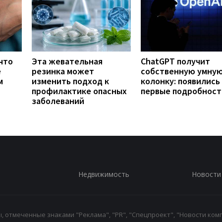
что
Эта жевательная
ChatGPT получит
е
резинка может
собственную умну
м
изменить подход к
колонку: появились
профилактике опасных
первые подробност
заболеваний
Недвижимость
Новости
 отмеченные знаками "Реклама", "PR", "Спецпроект", "Новости комп