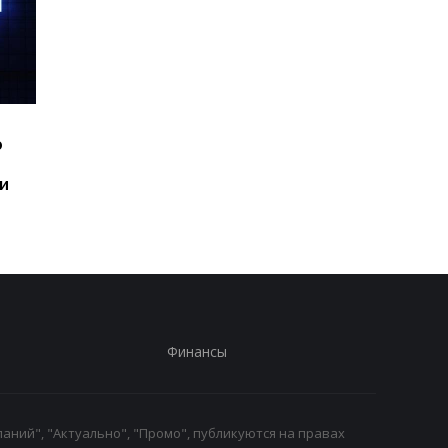
Шесть смартфонов за
Назван самый люби
ю
год: Nothing готовит
iPhone пользователе
самый масштабный
и это не новый флаг
и
запуск в своей истории
Финансы
аний", "Актуально", "Промо", публикуются на правах