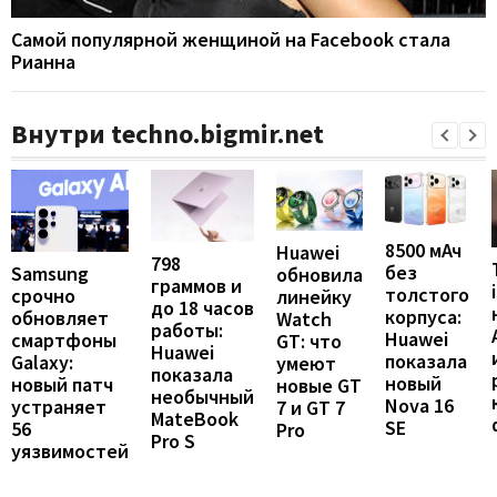
Самой популярной женщиной на Facebook стала
Рианна
Внутри techno.bigmir.net
8500 мАч
Huawei
798
без
Samsung
обновила
граммов и
толстого
срочно
линейку
до 18 часов
корпуса:
обновляет
Watch
работы:
Huawei
смартфоны
GT: что
Huawei
показала
Galaxy:
умеют
показала
новый
новый патч
новые GT
необычный
Nova 16
устраняет
7 и GT 7
MateBook
SE
56
Pro
Pro S
уязвимостей