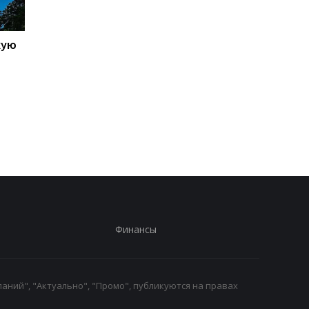
кую
Galaxy S27 Ultra станет
Не по мощности, а п
фотографировать
любви владельцев:
иначе: инсайдер
AnTuTu выбрал лучш
раскрыл секрет новых
Android-смартфоны
объективов Samsung
Финансы
аний", "Актуально", "Промо", публикуются на правах