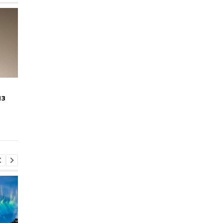
Windows 11 станет
Новые Surface Pro и
из
быстрее: Microsoft
Laptop стали мощне
начала распространять
но обычным
важный патч
пользователям их не
продадут