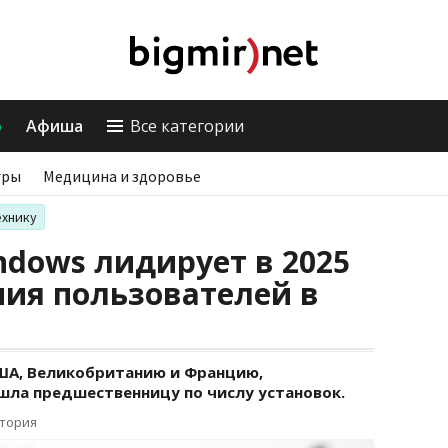
о
Афиша
Все категории
гры
Медицина и здоровье
ехнику
ndows лидирует в 2025
ния пользователей в
США, Великобританию и Францию,
шла предшественницу по числу установок.
ктория