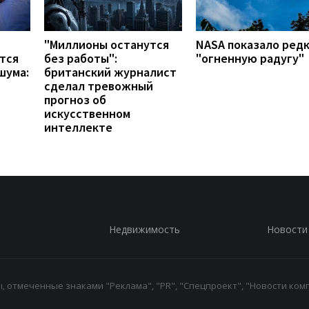
"Миллионы останутся
NASA показало ред
тся
без работы":
"огненную радугу"
шума:
британский журналист
сделал тревожный
прогноз об
искусственном
интеллекте
Недвижимость
Новости
 отмеченные знаками "Реклама", "PR", "Спецпроект", "Новости комп