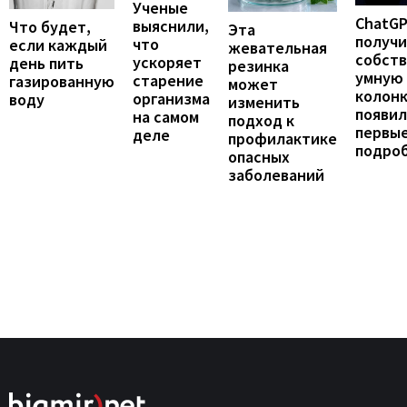
Ученые
ChatG
выяснили,
Что будет,
Эта
получ
что
если каждый
жевательная
собст
ускоряет
день пить
резинка
умную
старение
газированную
может
колонк
организма
воду
изменить
появил
на самом
подход к
первы
деле
профилактике
подро
опасных
заболеваний