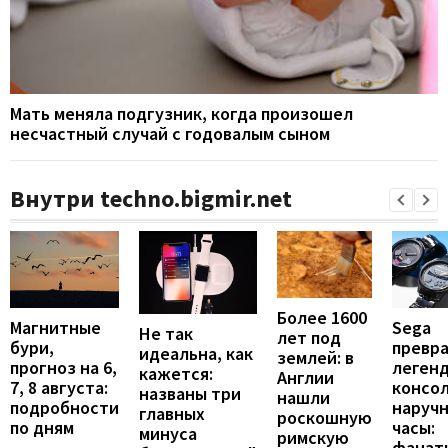
Мать меняла подгузник, когда произошел
несчастный случай с годовалым сыном
Внутри techno.bigmir.net
Более 1600
Магнитные
Sega
Не так
лет под
бури,
превр
идеальна, как
землей: в
прогноз на 6,
леген
кажется:
Англии
7, 8 августа:
консол
названы три
нашли
подробности
наруч
главных
роскошную
по дням
часы:
минуса
римскую
фанат