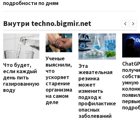
подробности по дням
Внутри techno.bigmir.net
Ученые
ChatG
выяснили,
Что будет,
Эта
получ
что
если каждый
жевательная
собст
ускоряет
день пить
резинка
умную
старение
газированную
может
колонк
организма
воду
изменить
появил
на самом
подход к
первы
деле
профилактике
подро
опасных
заболеваний