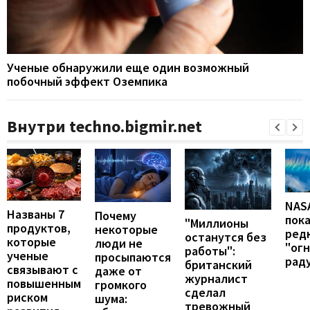
Ученые обнаружили еще один возможный
побочный эффект Оземпика
Внутри techno.bigmir.net
NAS
Названы 7
Почему
пок
"Миллионы
продуктов,
некоторые
ред
останутся без
которые
люди не
"ог
работы":
ученые
просыпаются
рад
британский
связывают с
даже от
журналист
повышенным
громкого
сделал
риском
шума:
тревожный