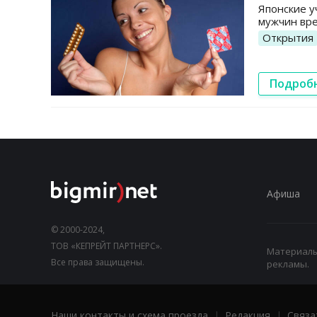
Японские у
мужчин вр
Открытия
Подроб
Афиша
© 2000-2024,
ТОВ «КЕПРЕЙТ ПАРТНЕРС».
Материалы,
Все права защищены.
рекламы.
Наши контакты и схема проезда
|
Редакция
|
Связа