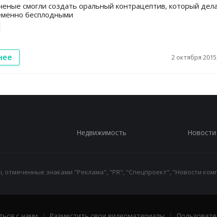
ченые смогли создать оральный контрацептив, который дел
еменно бесплодными
нее
2 октября 2015,
Недвижимость
Новости
 отмеченные знаками "Реклама", "PR", "Спецпроект", "Новости комп
ться с нами
|
Разместить свои видеоматериалы
|
Пользовате