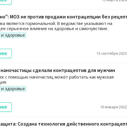
"но": МОЗ не против продажи контрацепции без рецеп
нка является гормональной. В ведомстве указывают на
е серьезное влияние на здоровье и самочувствие.
 и здоровье
нее
13 сентября 2023,
 наночастицы сделали контрацептив для мужчин
ек с помощью наночастиц может работать как мужская
ия.
 и здоровье
нее
10 января 2022,
защита: Создана технология действенного контрацеп