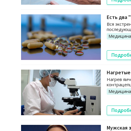
Есть два 
Вся экстре
последующе
Медицина
Подроб
Нагретые
Нагрев яич
контрацепц
Медицина
Подроб
Мужская 