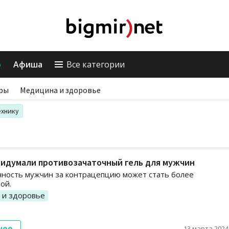
о
Афиша
Все категории
ры
Медицина и здоровье
ехнику
ридумали противозачаточный гель для мужчин
ность мужчин за контрацепцию может стать более
ой.
 и здоровье
нее
13 марта 2024,