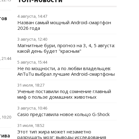
4 августа, 14:47
тов
Назван самый мощный Android-смартфон
2026 года
3 августа, 12:40
Магнитные бури, прогноз на 3, 4, 5 августа:
какой день будет "красным"
 21:44
5 августа, 15:44
Не по мощности, а по любви владельцев:
AnTuTu выбрал лучшие Android-смартфоны
31 июля, 18:27
Ученые поставили под сомнение главный
миф о пользе домашних животных
3 августа, 10:46
Casio представила новое кольцо G-Shock
 10:20
31 июля, 18:52
Этот тип жира может незаметно
тива
разрушать мозг: выводы исследования