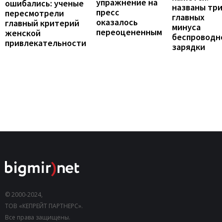
упражнение на
ошибались: ученые
названы тр
пресс
пересмотрели
главных
оказалось
главный критерий
минуса
переоцененным
женской
беспроводн
привлекательности
зарядки
© 2000-2024,
ТОВ «КЕПРЕЙТ ПАРТНЕРС».
Все права защищены.