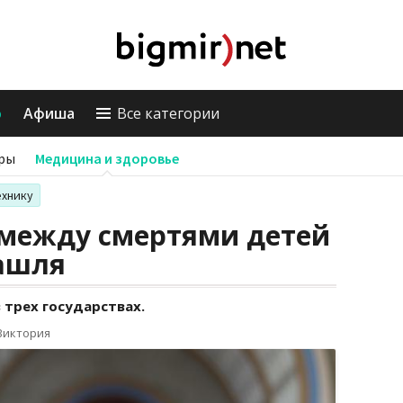
о
Афиша
Все категории
ры
Медицина и здоровье
ехнику
 между смертями детей
кашля
 трех государствах.
Виктория