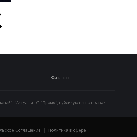
Шесть смартфонов за
Назван самый люби
ю
год: Nothing готовит
iPhone пользователе
самый масштабный
и это не новый флаг
и
запуск в своей истории
Финансы
аний", "Актуально", "Промо", публикуются на правах
льское Соглашение
|
Политика в сфере