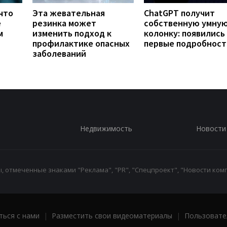
что
Эта жевательная
ChatGPT получит
е
резинка может
собственную умну
м
изменить подход к
колонку: появились
профилактике опасных
первые подробност
заболеваний
Недвижимость
Новости
 отмеченные знаками "Реклама", "PR", "Спецпроект", "Новости комп
ться с нами
|
Разместить свои видеоматериалы
|
Пользовате