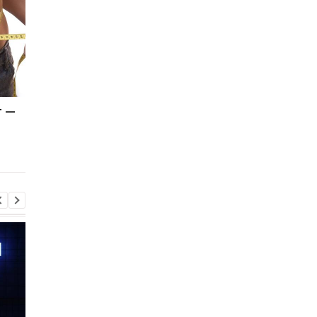
т —
Мумия ребенка из
Рождение детей в
Египта скрывала нечто
космосе под вопросо
важное: ученые только
новые данные учены
сейчас это увидели