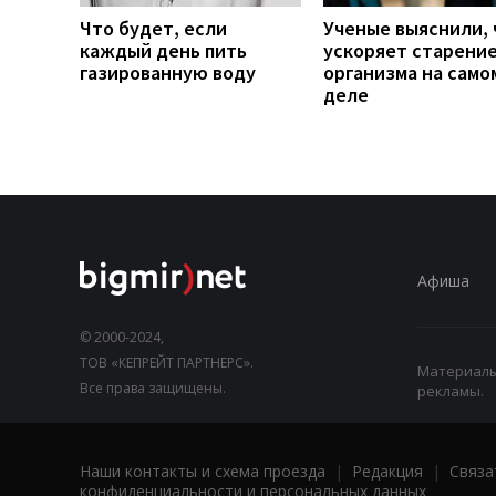
Что будет, если
Ученые выяснили, 
каждый день пить
ускоряет старени
газированную воду
организма на само
деле
Афиша
© 2000-2024,
ТОВ «КЕПРЕЙТ ПАРТНЕРС».
Материалы,
Все права защищены.
рекламы.
Наши контакты и схема проезда
|
Редакция
|
Связа
конфиденциальности и персональных данных