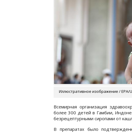
Иллюстративное изображение / EPA/
Всемирная организация здравоох
более 300 детей в Гамбии, Индонез
безрецептурными сиропами от кашл
В препаратах было подтвержден