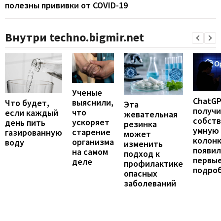
полезны прививки от COVID-19
Внутри techno.bigmir.net
Ученые
ChatG
выяснили,
Что будет,
Эта
получ
что
если каждый
жевательная
собст
ускоряет
день пить
резинка
умную
старение
газированную
может
колонк
организма
воду
изменить
появил
на самом
подход к
первы
деле
профилактике
подро
опасных
заболеваний