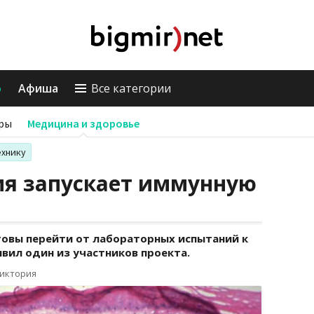
о
Афиша
Все категории
ры
Медицина и здоровье
ехнику
ия запускает иммунную
товы перейти от лабораторных испытаний к
явил один из участников проекта.
Виктория