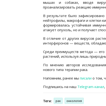
мышах и собаках, вводя виру
проанализировать реакцию иммунно
В результате было зафиксировано 
нейтрофилы, макрофаги и клетки-ки
формировалась устойчивая иммунна
атакует опухоль, но и получает сп
В отличие от других вирусов раст
интерферонов — веществ, обладаю
Среди преимуществ метода — его п
растений, используя лишь природны
По мнению авторов исследования
нового типа терапии рака.
Напомним, ранее мы
писали
о том, 
Подпишись на наш
Telegram-канал
,
Теги:
рак
онкология