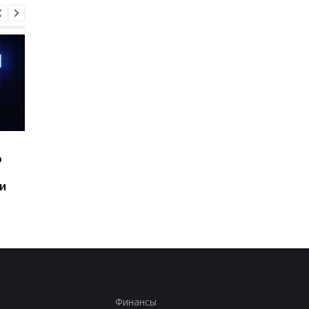
Шесть смартфонов за
Назван самый люби
ю
год: Nothing готовит
iPhone пользователе
самый масштабный
и это не новый флаг
и
запуск в своей истории
Финансы