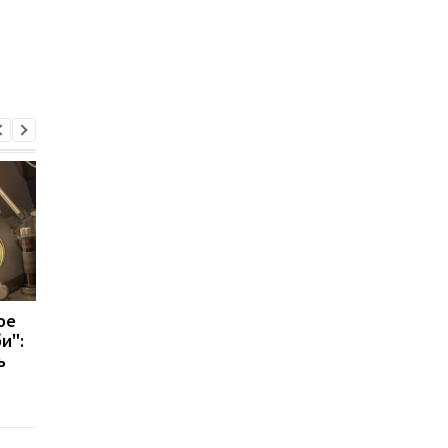
ое
Врач раскрыл, какие
Что будет, если
и":
привычки современного
каждый день пить
ь
человека могут
газированную воду
привести к онкологии