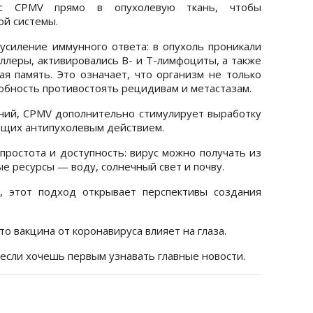
с CPMV прямо в опухолевую ткань, чтобы
й системы.
усиление иммунного ответа: в опухоль проникали
ллеры, активировались В- и Т-лимфоциты, а также
я память. Это означает, что организм не только
особность противостоять рецидивам и метастазам.
ений, CPMV дополнительно стимулирует выработку
щих антипухолевым действием.
ростота и доступность: вирус можно получать из
е ресурсы — воду, солнечный свет и почву.
, этот подход открывает перспективы создания
что вакцина от коронавируса влияет на глаза.
 если хочешь первым узнавать главные новости.