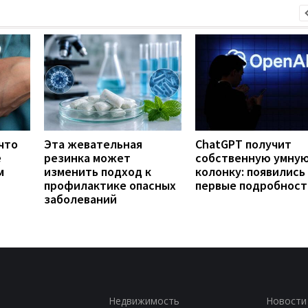
что
Эта жевательная
ChatGPT получит
е
резинка может
собственную умну
м
изменить подход к
колонку: появились
профилактике опасных
первые подробност
заболеваний
Недвижимость
Новости