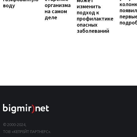
может
колонк
организма
воду
изменить
появил
на самом
подход к
первы
деле
профилактике
подро
опасных
заболеваний
© 2000-2024,
ТОВ «КЕПРЕЙТ ПАРТНЕРС».