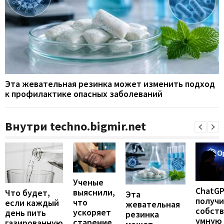
Эта жевательная резинка может изменить подход
к профилактике опасных заболеваний
Внутри techno.bigmir.net
Ученые
ChatG
выяснили,
Что будет,
Эта
получ
что
если каждый
жевательная
собст
ускоряет
день пить
резинка
умную
старение
газированную