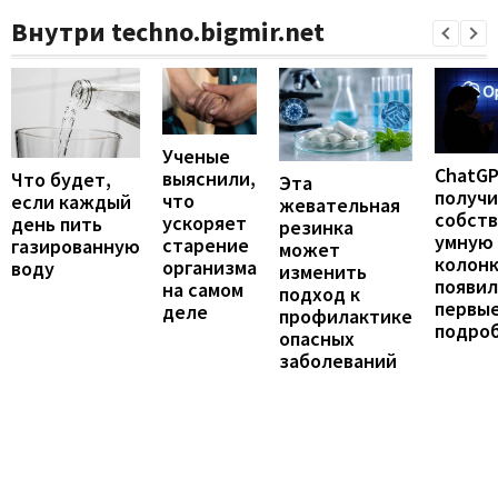
Внутри techno.bigmir.net
Ученые
ChatG
выяснили,
Что будет,
Эта
получ
что
если каждый
жевательная
собст
ускоряет
день пить
резинка
умную
старение
газированную
может
колонк
организма
воду
изменить
появил
на самом
подход к
первы
деле
профилактике
подро
опасных
заболеваний