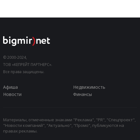
© 2000-2024,
ТОВ «КЕПРЕЙТ ПАРТНЕРС».
Все права защищены.
Афиша
Недвижимость
Новости
Финансы
Материалы, отмеченные знаками "Реклама", "PR", "Спецпроект",
"Новости компаний", "Актуально", "Промо", публикуются на
правах рекламы.