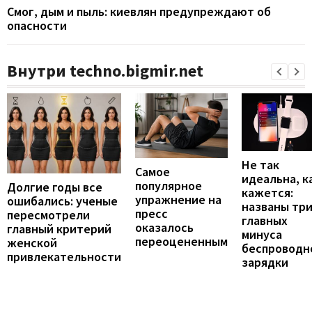
Смог, дым и пыль: киевлян предупреждают об
опасности
Внутри techno.bigmir.net
Не так
Самое
идеальна, к
популярное
Долгие годы все
кажется:
упражнение на
ошибались: ученые
названы тр
пресс
пересмотрели
главных
оказалось
главный критерий
минуса
переоцененным
женской
беспроводн
привлекательности
зарядки