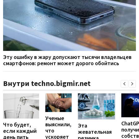
Эту ошибку в жару допускают тысячи владельцев
смартфонов: ремонт может дорого обойтись
Внутри techno.bigmir.net
Ученые
ChatG
выяснили,
Что будет,
Эта
получ
что
если каждый
жевательная
собст
ускоряет
день пить
резинка