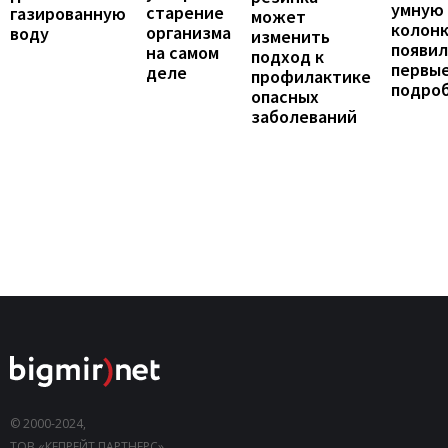
умную
старение
газированную
может
колонк
организма
воду
изменить
появил
на самом
подход к
первы
деле
профилактике
подро
опасных
заболеваний
© 2000-2024,
ТОВ «КЕПРЕЙТ ПАРТНЕРС».