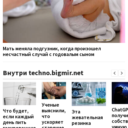
Мать меняла подгузник, когда произошел
несчастный случай с годовалым сыном
Внутри techno.bigmir.net
Ученые
ChatG
выяснили,
Что будет,
Эта
получ
что
если каждый
жевательная
собст
ускоряет
день пить
резинка
умную
старение
газированную