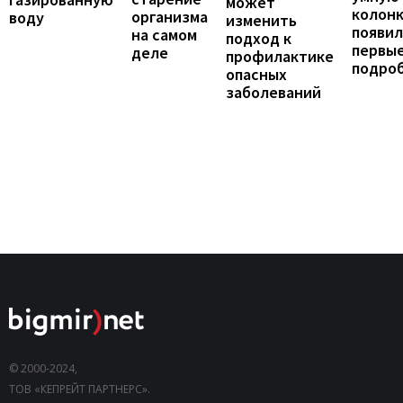
может
колонк
организма
воду
изменить
появил
на самом
подход к
первы
деле
профилактике
подро
опасных
заболеваний
© 2000-2024,
ТОВ «КЕПРЕЙТ ПАРТНЕРС».