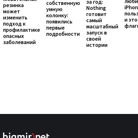
люби
за год:
собственную
резинка
iPho
Nothing
умную
может
поль
готовит
колонку:
изменить
и это
самый
появились
подход к
флаг
масштабный
первые
профилактике
запуск в
подробности
опасных
своей
заболеваний
истории