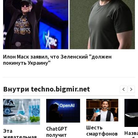
Илон Маск заявил, что Зеленский "должен
покинуть Украину"
Внутри techno.bigmir.net
Шесть
ChatGPT
Эта
Назв
смартфонов
получит
жевательная