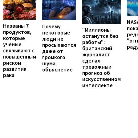
NAS
Названы 7
Почему
пок
"Миллионы
продуктов,
некоторые
ред
останутся без
которые
люди не
"ог
работы":
ученые
просыпаются
рад
британский
связывают с
даже от
журналист
повышенным
громкого
сделал
риском
шума:
тревожный
развития
объяснение
прогноз об
рака
искусственном
интеллекте