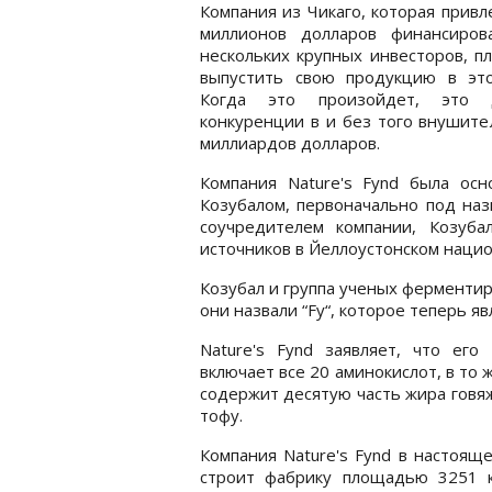
Компания из Чикаго, которая привл
миллионов долларов финансиров
нескольких крупных инвесторов, п
выпустить свою продукцию в это
Когда это произойдет, это 
конкуренции в и без того внушите
миллиардов долларов.
Компания Nature's Fynd была ос
Козубалом, первоначально под назв
соучредителем компании, Козуба
источников в Йеллоустонском национ
Козубал и группа ученых ферментир
они назвали “Fy“, которое теперь я
Nature's Fynd заявляет, что его
включает все 20 аминокислот, в то 
содержит десятую часть жира говя
тофу.
Компания Nature's Fynd в настоящ
строит фабрику площадью 3251 к