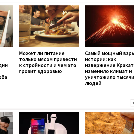
Может ли питание
Самый мощный взры
только мясом привести
истории: как
дин
к стройности и чем это
извержение Кракат
грозит здоровью
изменило климат и
оба
уничтожило тысяч
людей