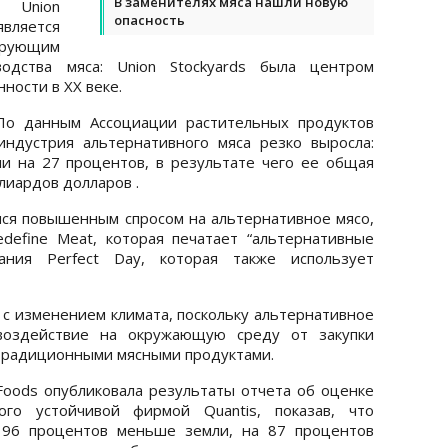
В заменителях мяса нашли новую
 Union
опасность
вляется
ирующим
одства мяса: Union Stockyards была центром
ости в ХХ веке.
По данным Ассоциации растительных продуктов
индустрия альтернативного мяса резко выросла:
 на 27 процентов, в результате чего ее общая
лиардов долларов .
ся повышенным спросом на альтернативное мясо,
define Meat, которая печатает “альтернативные
пания Perfect Day, которая также использует
 с изменением климата, поскольку альтернативное
воздействие на окружающую среду от закупки
 традиционными мясными продуктами.
 Foods опубликовала результаты отчета об оценке
ого устойчивой фирмой Quantis, показав, что
а 96 процентов меньше земли, на 87 процентов