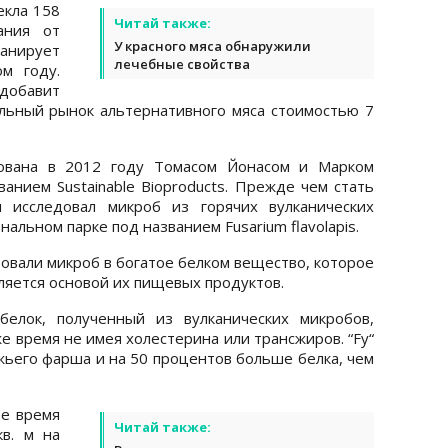
екла 158
Читай также:
ания от
У красного мяса обнаружили
ланирует
лечебные свойства
м году.
добавит
льный рынок альтернативного мяса стоимостью 7
нована в 2012 году Томасом Йонасом и Марком
анием Sustainable Bioproducts. Прежде чем стать
л исследовал микроб из горячих вулканических
альном парке под названием Fusarium flavolapis.
овали микроб в богатое белком вещество, которое
вляется основой их пищевых продуктов.
 белок, полученный из вулканических микробов,
же время не имея холестерина или трансжиров. “Fy“
жьего фарша и на 50 процентов больше белка, чем
ее время
Читай также:
в. м на