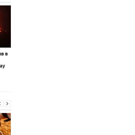
в в
Названы продукты,
Врачи советуют пос
ускоряющие развитие
50 лет ограничить
ау
деменции
продукт, усиливаю
опасность инфаркта
и
инсульта