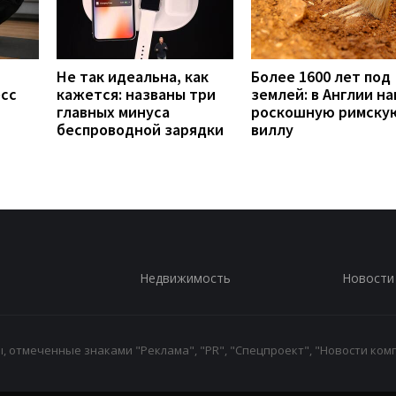
Не так идеальна, как
Более 1600 лет под
есс
кажется: названы три
землей: в Англии н
главных минуса
роскошную римску
беспроводной зарядки
виллу
Недвижимость
Новости
 отмеченные знаками "Реклама", "PR", "Спецпроект", "Новости комп