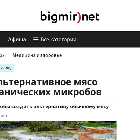
о
Афиша
Все категории
ры
Медицина и здоровье
ехнику
Альтернативное мясо
канических микробов
обы создать альтернативу обычному мясу
рьев