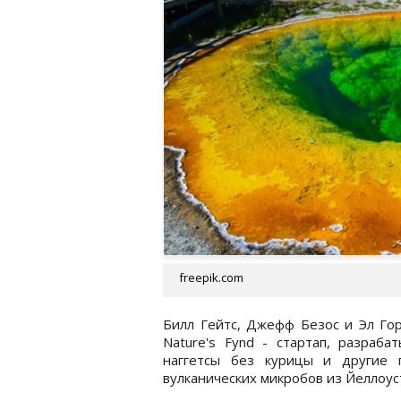
freepik.com
Билл Гейтс, Джефф Безос и Эл Го
Nature's Fynd - стартап, разраб
наггетсы без курицы и другие 
вулканических микробов из Йеллоус