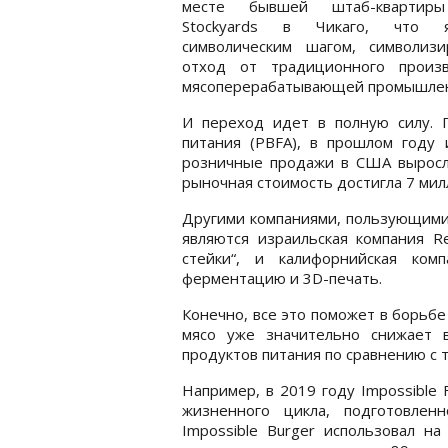
месте бывшей штаб-квартиры
Stockyards в Чикаго, что я
символическим шагом, символиз
отход от традиционного произв
мясоперерабатывающей промышленн
И переход идет в полную силу. 
питания (PBFA), в прошлом году 
розничные продажи в США выросли
рыночная стоимость достигла 7 мил
Другими компаниями, пользующими
являются израильская компания Re
стейки“, и калифорнийская ком
ферментацию и 3D-печать.
Конечно, все это поможет в борьбе
мясо уже значительно снижает 
продуктов питания по сравнению с
Например, в 2019 году Impossible
жизненного цикла, подготовленн
Impossible Burger использовал н