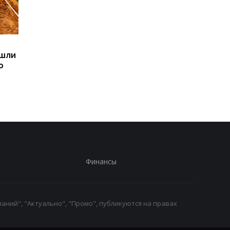
Sega превратила
Магнитные бури,
ашли
легендарные консоли в
прогноз на 6, 7, 8
ю
наручные часы: фанаты
августа: подробност
оценят
по дням
Финансы
аний", "Актуально", "Промо", публикуются на правах