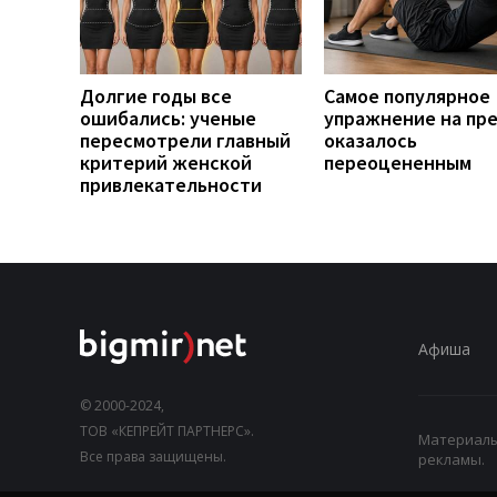
Долгие годы все
Самое популярное
ошибались: ученые
упражнение на пр
пересмотрели главный
оказалось
критерий женской
переоцененным
привлекательности
Афиша
© 2000-2024,
ТОВ «КЕПРЕЙТ ПАРТНЕРС».
Материалы,
Все права защищены.
рекламы.