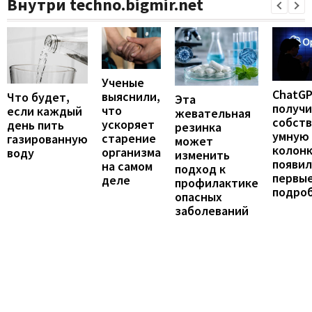
Внутри techno.bigmir.net
Ученые
ChatG
выяснили,
Что будет,
Эта
получ
что
если каждый
жевательная
собст
ускоряет
день пить
резинка
умную
старение
газированную
может
колонк
организма
воду
изменить
появил
на самом
подход к
первы
деле
профилактике
подро
опасных
заболеваний