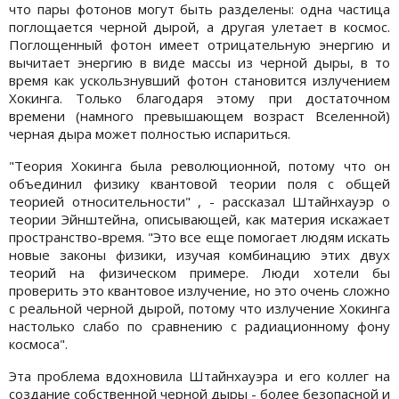
что пары фотонов могут быть разделены: одна частица
поглощается черной дырой, а другая улетает в космос.
Поглощенный фотон имеет отрицательную энергию и
вычитает энергию в виде массы из черной дыры, в то
время как ускользнувший фотон становится излучением
Хокинга. Только благодаря этому при достаточном
времени (намного превышающем возраст Вселенной)
черная дыра может полностью испариться.
"Теория Хокинга была революционной, потому что он
объединил физику квантовой теории поля с общей
теорией относительности" , - рассказал Штайнхауэр о
теории Эйнштейна, описывающей, как материя искажает
пространство-время. "Это все еще помогает людям искать
новые законы физики, изучая комбинацию этих двух
теорий на физическом примере. Люди хотели бы
проверить это квантовое излучение, но это очень сложно
с реальной черной дырой, потому что излучение Хокинга
настолько слабо по сравнению с радиационному фону
космоса".
Эта проблема вдохновила Штайнхауэра и его коллег на
создание собственной черной дыры - более безопасной и