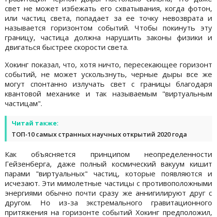
свет не может избежать его схватывания, когда фотон,
или частиц света, попадает за ее точку невозврата и
называется горизонтом событий. Чтобы покинуть эту
границу, частица должна нарушить законы физики и
двигаться быстрее скорости света.
Хокинг показал, что, хотя ничто, пересекающее горизонт
событий, не может ускользнуть, черные дыры все же
могут спонтанно излучать свет с границы благодаря
квантовой механике и так называемым "виртуальным
частицам".
Читай также:
ТОП-10 самых странных научных открытий 2020 года
Как объясняется принципом неопределенности
Гейзенберга, даже полный космический вакуум кишит
парами "виртуальных" частиц, которые появляются и
исчезают. Эти мимолетные частицы с противоположными
энергиями обычно почти сразу же аннигилируют друг с
другом. Но из-за экстремального гравитационного
притяжения на горизонте событий Хокинг предположил,