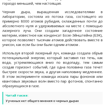
гораздо меньшей, чем настоящая.
Черная дыра, выращенная исследователями в
лаборатории, состояла из потока газа, состоящего из
примерно 8000 атомов рубидия, охлажденных почти до
абсолютного нуля и удерживаемых на месте с помощью
лазерного луча. Они создали загадочное состояние
материи, известное как конденсат Бозе-Эйнштейна (БЭК),
которое позволяет тысячам атомов действовать вместе в
унисон, как если бы они были одним атомом .
Используя второй лазерный луч, команда создала обрыв
потенциальной энергии, который заставил газ течь, как
вода, устремляющаяся вниз по водопаду, тем самым
создав горизонт событий, где одна половина газа течет
быстрее скорости звука, а другая наполовину медленнее.
В этом эксперименте команда искала пары фононов или
квантовых звуковых волн вместо пар фотонов, спонтанно
образующихся в газе.
Читай также:
У ученых нет общего мнения о черных дырах