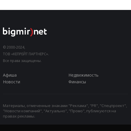
© 2000-2024,
ТОВ «КЕПРЕЙТ ПАРТНЕРС».
Все права защищены.
Афиша
Недвижимость
Новости
Финансы
Материалы, отмеченные знаками "Реклама", "PR", "Спецпроект",
"Новости компаний", "Актуально", "Промо", публикуются на
правах рекламы.