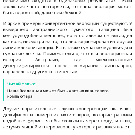
независимо сходятся в одинаковых результатах . Если
эволюция часто повторяется, то наша эволюция может
быть вероятной, даже неизбежной .
И яркие примеры конвергентной эволюции существуют. У
вымершего австралийского сумчатого тилацина был
кенгуруподобный мешочек, но в остальном он выглядел
как волк, несмотря на то, что эволюционировал из другой
линии млекопитающих. Есть также сумчатые муравьеды и
сумчатые летяги. Примечательно, что вся эволюционная
история Австралии, где млекопитающие
диверсифицируются после вымирания динозавров,
параллельна другим континентам.
Читай также:
Наша Вселенная может быть частью квантового
компьютера
Другие поразительные случаи конвергенции включают
дельфинов и вымерших ихтиозавров, которые развили
подобные формы, чтобы скользить через воду, и птиц,
летучих мышей и птерозавров, у которых развился полет.