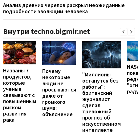
Анализ древних черепов раскрыл неожиданные
подробности эволюции человека
Внутри techno.bigmir.net
NAS
Названы 7
Почему
пок
"Миллионы
продуктов,
некоторые
ред
останутся без
которые
люди не
"ог
работы":
ученые
просыпаются
рад
британский
связывают с
даже от
журналист
повышенным
громкого
сделал
риском
шума:
тревожный
развития
объяснение
прогноз об
рака
искусственном
интеллекте