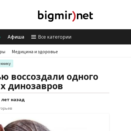
о
Афиша
Все категории
ры
Медицина и здоровье
ехнику
ю воссоздали одного
ых динозавров
 лет назад
горьев