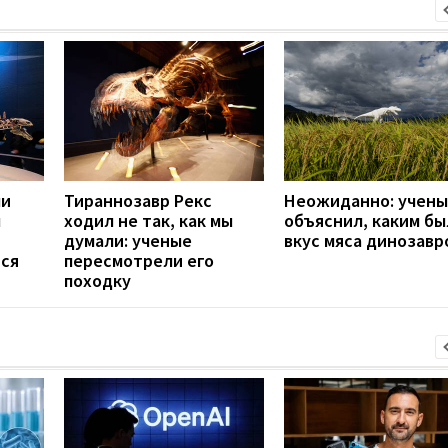
ли
Тираннозавр Рекс
Неожиданно: учен
п
ходил не так, как мы
объяснил, каким бы
думали: ученые
вкус мяса динозавр
тся
пересмотрели его
походку