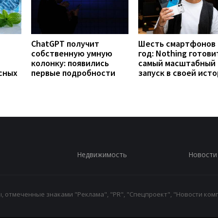
ChatGPT получит
Шесть смартфонов 
собственную умную
год: Nothing готови
колонку: появились
самый масштабный
сных
первые подробности
запуск в своей ист
Недвижимость
Новости
 отмеченные знаками "Реклама", "PR", "Спецпроект", "Новости комп