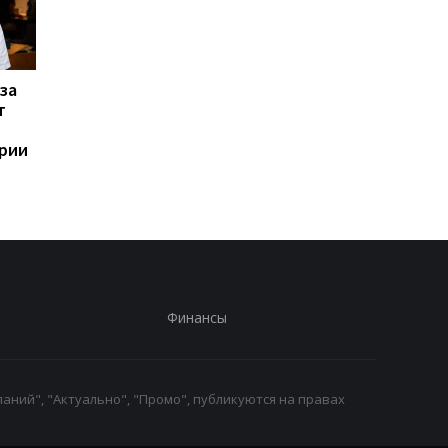
за
Назван самый любимый
Apple скупает памят
т
iPhone пользователей,
любой цене, но нов
и это не новый флагман
iPhone все равно мо
ории
не хватить
Финансы
аний", "Актуально", "Промо", публикуются на правах