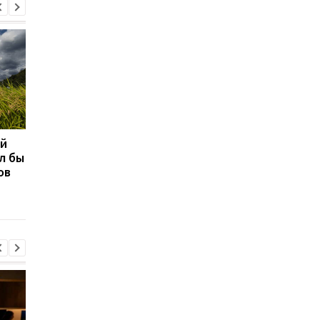
ый
Археологи нашли
По зубам динозавро
л бы
идеально
восстановили древн
ов
сохранившееся яйцо
климат: что удалось
динозавра возрастом 70
узнать из этих "капс
млн лет
времени"