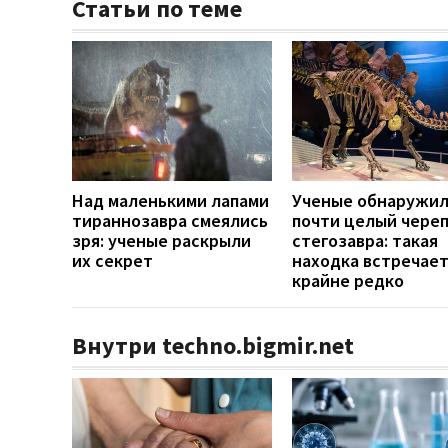
Статьи по теме
Над маленькими лапами
Ученые обнаружи
тираннозавра смеялись
почти целый чере
зря: ученые раскрыли
стегозавра: такая
их секрет
находка встречае
крайне редко
Внутри techno.bigmir.net