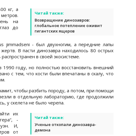
00 кг, а
Читай также:
метров.
Возвращение динозавров:
бень на
глобальное потепление оживит
глаз до
гигантских ящеров
rus jimmadseni - был двухногим, а передние лапы
 жертв. В пасти динозавра находилось 80 острых
 распространен в своей экосистеме.
 1990 году, но полностью восстановить внешний
зано с тем, что кости были впечатаны в скалу, что
ым.
амит, чтобы разбить породу, а потом, при помощи
евезли в отдельную лабораторию, где продолжили
сь, у скелета не было черепа.
айти их
Читай также:
ера“, -
Ученые откопали динозавра-
уэн. И,
демона
тров от