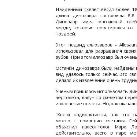
Найденный скелет весил более 18
длина динозавра составляла 8,8 
Динозавр имел массивный гре
морде, которые простирался от 
ноздрей.
Этот подвид аллозавров - Allosau
использовал для разрывания своих
зубов. При этом аллозавр был очень
Останки динозавра были найдены в
вид удалось только сейчас. Это свя
делало их извлечение очень трудн
Ученым пришлось использовать дин
вертолета, валун со скелетом пер
извлечение скелета. Но, как оказало
“Кости радиоактивны, так что н
можно с помощью счетчика Гейг
объяснил палеонтолог Марк Ло
действительно, всего в паре ме