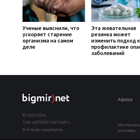
Ученые выяснили, что
Эта жевательная
ускоряет старение
резинка может
организма на самом
изменить подход к
деле
профилактике опа
заболеваний
Афиша
© 2000-2024,
ТОВ «КЕПРЕЙТ ПАРТНЕРС».
Материалы,
Все права защищены.
рекламы.