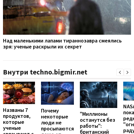
Над маленькими лапами тираннозавра смеялись
зря: ученые раскрыли их секрет
Внутри techno.bigmir.net
NAS
Названы 7
Почему
пок
"Миллионы
продуктов,
некоторые
ред
останутся без
которые
люди не
"ог
работы":
ученые
просыпаются
рад
британский
связывают с