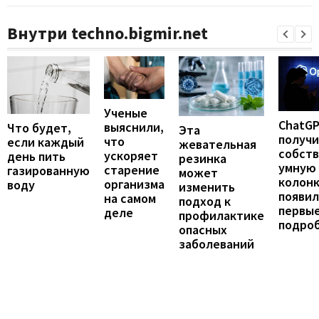
Внутри techno.bigmir.net
Ученые
ChatG
выяснили,
Что будет,
Эта
получ
что
если каждый
жевательная
собст
ускоряет
день пить
резинка
умную
старение
газированную
может
колонк
организма
воду
изменить
появил
на самом
подход к
первы
деле
профилактике
подро
опасных
заболеваний