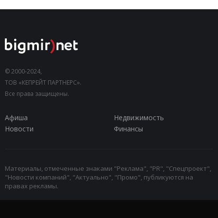
© 2000-2024,
ТОВ «КЕПРЕЙТ ПАРТНЕРС».
Все права защищены.
Афиша
Недвижимость
Новости
Финансы
Материалы, отмеченные знаками "Реклама", "PR", "Спецпроект",
"Новости компаний", "Актуально", "Промо", публикуются на
правах рекламы.