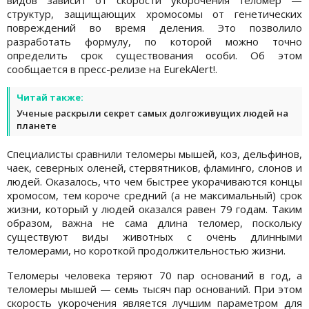
видов зависит от скорости укорочения теломер —
структур, защищающих хромосомы от генетических
повреждений во время деления. Это позволило
разработать формулу, по которой можно точно
определить срок существования особи. Об этом
сообщается в пресс-релизе на EurekAlert!.
Читай также:
Ученые раскрыли секрет самых долгоживущих людей на
планете
Специалисты сравнили теломеры мышей, коз, дельфинов,
чаек, северных оленей, стервятников, фламинго, слонов и
людей. Оказалось, что чем быстрее укорачиваются концы
хромосом, тем короче средний (а не максимальный) срок
жизни, который у людей оказался равен 79 годам. Таким
образом, важна не сама длина теломер, поскольку
существуют виды животных с очень длинными
теломерами, но короткой продолжительностью жизни.
Теломеры человека теряют 70 пар оснований в год, а
теломеры мышей — семь тысяч пар оснований. При этом
скорость укорочения является лучшим параметром для