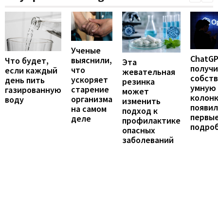
Ученые
ChatG
выяснили,
Что будет,
Эта
получ
что
если каждый
жевательная
собст
ускоряет
день пить
резинка
умную
старение
газированную
может
колонк
организма
воду
изменить
появил
на самом
подход к
первы
деле
профилактике
подро
опасных
заболеваний