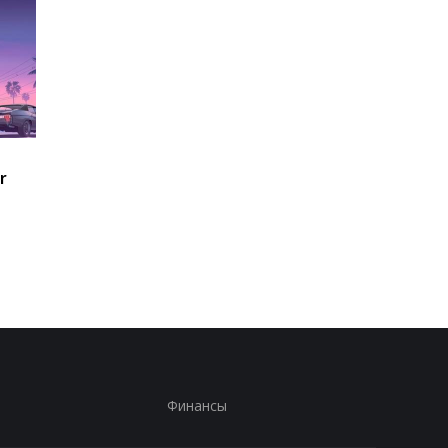
Долгие годы все
Самое популярное
r
ошибались: ученые
упражнение на прес
пересмотрели главный
оказалось
критерий женской
переоцененным
привлекательности
Финансы