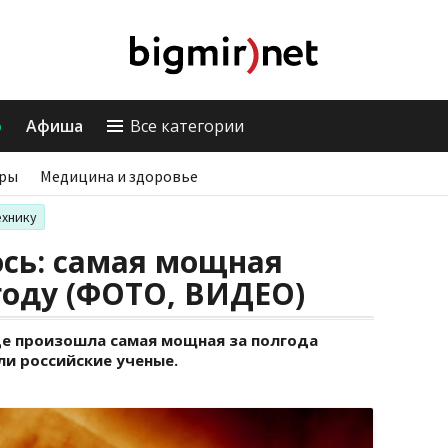
о
Афиша
Все категории
ры
Медицина и здоровье
ехнику
сь: самая мощная
году (ФОТО, ВИДЕО)
нце произошла самая мощная за полгода
ли российские ученые.