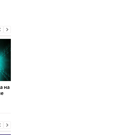
а на
Магнитные бури,
Магнитные бури,
ие
прогноз на 6, 7, 8
прогноз на 3, 4, 5
августа: подробности
августа: какой день
по дням
будет "красным"