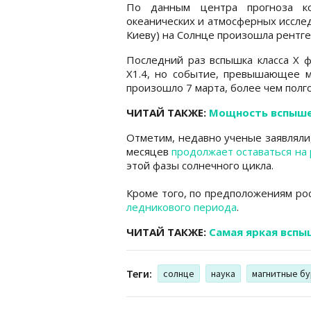
По данным центра прогноза ко
океанических и атмосферных исслед
Киеву) на Солнце произошла рентген
Последний раз вспышка класса X ф
X1.4, но событие, превышающее м
произошло 7 марта, более чем полг
ЧИТАЙ ТАКЖЕ:
Мощность вспышек
Отметим, недавно ученые заявляли,
месяцев
продолжает оставаться на 
этой фазы солнечного цикла.
Кроме того, по предположениям ро
ледникового периода
.
ЧИТАЙ ТАКЖЕ:
Самая яркая вспы
Теги:
солнце
наука
магнитные б