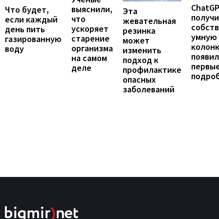
ChatG
выяснили,
Что будет,
Эта
получ
что
если каждый
жевательная
собст
ускоряет
день пить
резинка
умную
старение
газированную
может
колонк
организма
воду
изменить
появил
на самом
подход к
первы
деле
профилактике
подро
опасных
заболеваний