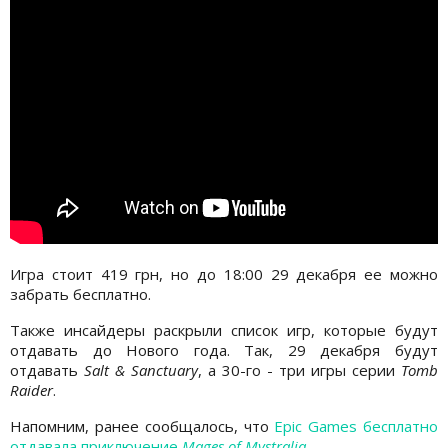
Игра стоит 419 грн, но до 18:00 29 декабря ее можно
забрать бесплатно.
Также инсайдеры раскрыли список игр, которые будут
отдавать до Нового года. Так, 29 декабря будут
отдавать
Salt & Sanctuary
, а 30-го - три игры серии
Tomb
Raider
.
Напомним, ранее сообщалось, что
Epic Games бесплатно
отдавала приключение
Mages of Mystralia
.