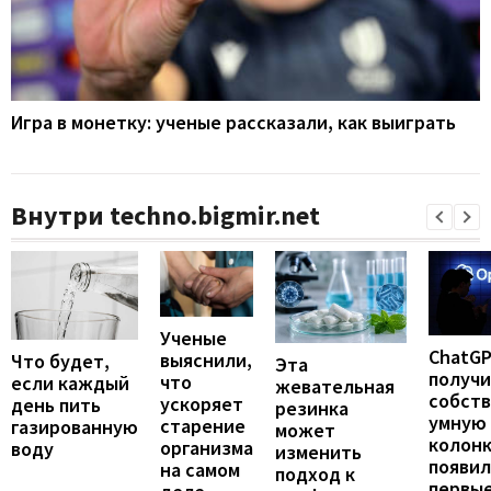
Игра в монетку: ученые рассказали, как выиграть
Внутри techno.bigmir.net
Ученые
ChatG
выяснили,
Что будет,
Эта
получ
что
если каждый
жевательная
собст
ускоряет
день пить
резинка
умную
старение
газированную
может
колонк
организма
воду
изменить
появил
на самом
подход к
первы