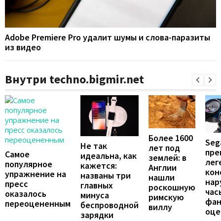
Adobe Premiere Pro удалит шумы и слова-паразиты
из видео
Внутри techno.bigmir.net
Более 1600
Seg
Не так
лет под
пре
Самое
идеальна, как
землей: в
лег
популярное
кажется:
Англии
кон
упражнение на
названы три
нашли
нар
пресс
главных
роскошную
час
оказалось
минуса
римскую
фан
переоцененным
беспроводной
виллу
оце
зарядки