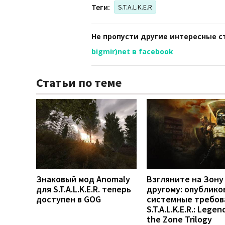
Теги:
S.T.A.L.K.E.R
Не пропусти другие интересные с
bigmir)net в facebook
Статьи по теме
Знаковый мод Anomaly
Взгляните на Зону 
для S.T.A.L.K.E.R. теперь
другому: опублико
доступен в GOG
системные требов
S.T.A.L.K.E.R.: Legen
the Zone Trilogy