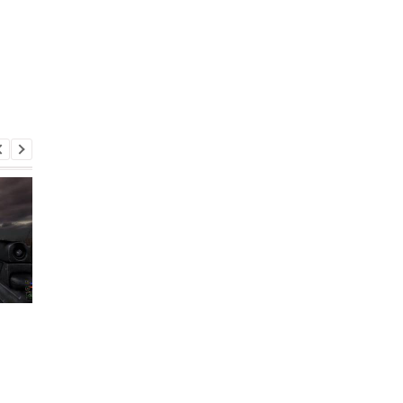
Фанаты дождались:
100 лучших
вышел глобальный мод
компьютерных игр в
на S.T.A.L.K.E.R.: Тень
истории: в список
Чернобыля
попала разработка
Украины