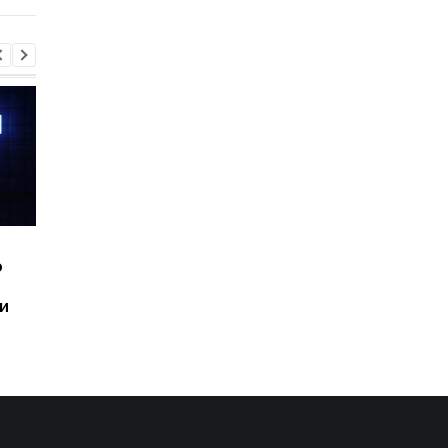
Шесть смартфонов за
Назван самый люби
ю
год: Nothing готовит
iPhone пользователе
самый масштабный
и это не новый флаг
и
запуск в своей истории