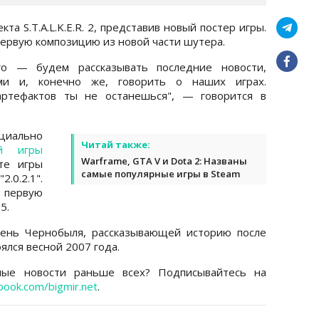
та S.T.A.L.K.E.R. 2, представив новый постер игры.
первую композицию из новой части шутера.
о — будем рассказывать последние новости,
ми и, конечно же, говорить о наших играх.
артефактов ты не останешься", — говорится в
ициально
Читай также:
ой игры
Warframe, GTA V и Dota 2: Названы
те игры
самые популярные игры в Steam
.0.2.1".
 первую
5.
.: Тень Чернобыля, рассказывающей историю после
ялся весной 2007 года.
ные новости раньше всех? Подписывайтесь на
book.com/bigmir.net
.