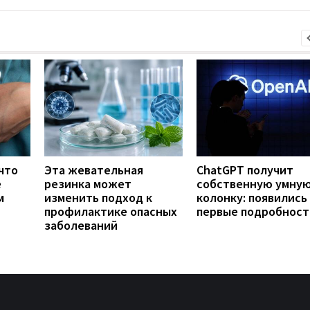
что
Эта жевательная
ChatGPT получит
е
резинка может
собственную умну
м
изменить подход к
колонку: появились
профилактике опасных
первые подробност
заболеваний