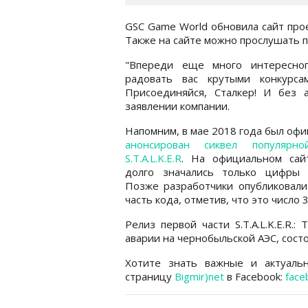
GSC Game World обновила сайт проек
Также на сайте можно прослушать 
"Впереди еще много интересног
радовать вас крутыми конкурса
Присоединяйся, Сталкер! И без 
заявлении компании.
Напомним, в мае 2018 года был оф
анонсирован сиквел популярн
S.T.A.L.K.E.R
. На официальном сай
долго значались только цифры "2
Позже разработчики опубликовали
часть кода, отметив, что это число 3
Релиз первой части S.T.A.L.K.E.R
аварии на чернобыльской АЭС, состо
Хотите знать важные и актуаль
страницу
Bigmir)net
в Facebook:
face