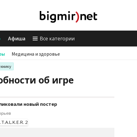
о
Афиша
Все категории
ры
Медицина и здоровье
ехнику
бности об игре
ликовали новый постер
горьев