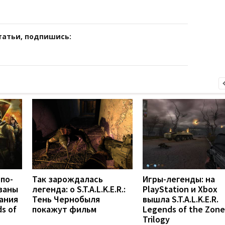
татьи, подпишись:
по-
Так зарождалась
Игры-легенды: на
ваны
легенда: о S.T.A.L.K.E.R.:
PlayStation и Xbox
ания
Тень Чернобыля
вышла S.T.A.L.K.E.R.
ds of
покажут фильм
Legends of the Zone
Trilogy