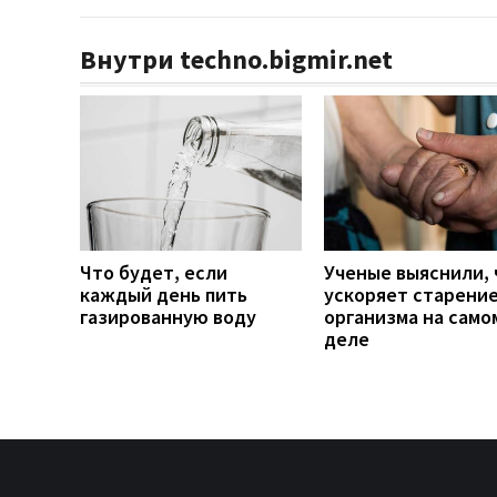
Внутри techno.bigmir.net
Что будет, если
Ученые выяснили, 
каждый день пить
ускоряет старени
газированную воду
организма на само
деле