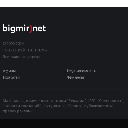
© 2000-2024,
ТОВ «КЕПРЕЙТ ПАРТНЕРС».
Все права защищены.
Афиша
Недвижимость
Новости
Финансы
Материалы, отмеченные знаками "Реклама", "PR", "Спецпроект",
"Новости компаний", "Актуально", "Промо", публикуются на
правах рекламы.