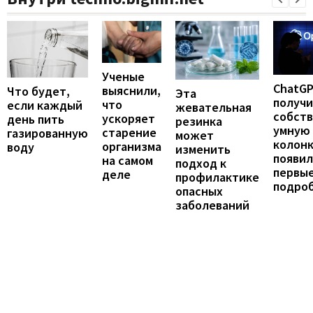
Ученые
ChatG
выяснили,
Что будет,
Эта
получ
что
если каждый
жевательная
собст
ускоряет
день пить
резинка
умную
старение
газированную
может
колонк
организма
воду
изменить
появил
на самом
подход к
первы
деле
профилактике
подро
опасных
заболеваний