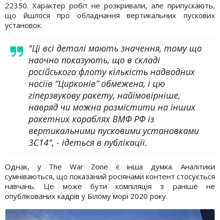
22350. Характер робіт не розкривали, але припускають,
що йшлося про обладнання вертикальних пускових
установок.
"Ці всі деталі мають значення, тому що
наочно показують, що в складі
російського флоту кількість надводних
носіїв “Цирконів” обмежена, і цю
гіперзвукову ракету, найімовірніше,
навряд чи можна розмістити на інших
ракетних кораблях ВМФ РФ із
вертикальними пусковими установками
3С14", - ідеться в публікації.
Однак, у The War Zone є інша думка. Аналітики
сумніваються, що показаний росіянами контент стосується
навчань. Це може бути компіляція з раніше не
опублікованих кадрів у Білому морі 2020 року.