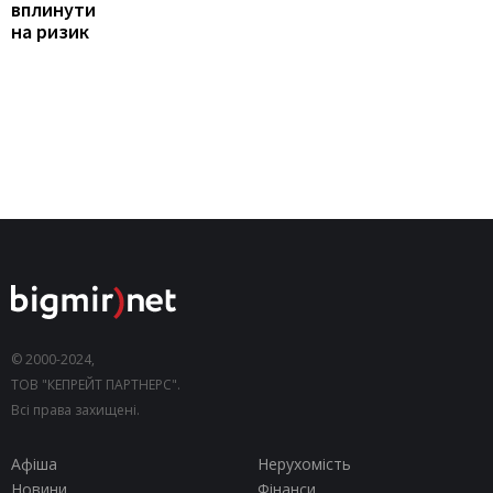
вплинути
на ризик
© 2000-2024,
ТОВ "КЕПРЕЙТ ПАРТНЕРС".
Всі права захищені.
Афіша
Нерухомість
Новини
Фінанси