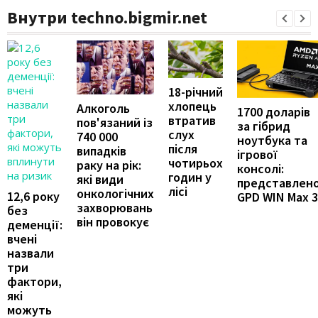
Внутри techno.bigmir.net
18-річний
хлопець
Алкоголь
1700 доларів
втратив
пов'язаний із
за гібрид
слух
740 000
ноутбука та
після
випадків
ігрової
чотирьох
раку на рік:
консолі:
годин у
які види
представлен
лісі
онкологічних
12,6 року
GPD WIN Max 3
захворювань
без
він провокує
деменції:
вчені
назвали
три
фактори,
які
можуть