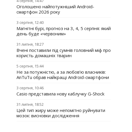
4 серпня, 14:47
Оголошено найпотужніший Android-
смартфон 2026 року
3 серпня, 12:40
Магнітні бурі, прогноз на 3, 4, 5 серпня: який
день буде «червоним»
31 липня, 18:27
Вчені поставили під сумнів головний міф про
користь домашніх тварин
5 серпня, 15:44
Не за потужністю, а за любов’ю власників:
AnTuTu обрав найкращі Android-смартфони
3 серпня, 10:46
Casio представила нову каблучку G-Shock
31 липня, 18:52
Цей тип жиру може непомітно руйнувати
мозок: висновки дослідження