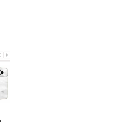
Galaxy S27 Ultra
Не за потужністю, а 
зніматиме по-новому:
любов’ю власників:
а
інсайдер розкрив
AnTuTu обрав найкра
секрет нових об'єктивів
Android-смартфони