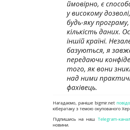
ймовірно, є спосо
у високому дозволі,
будь-яку програму
кількість даних. О
іншій країні. Неза
базуються, я завж
передаючи конфіден
того, як вони зн
над ними практичн
фахівець.
Нагадаємо, раніше bigmir.net
повід
кібератаку з темою окупованого Хер
Підпишись на наш
Telegram-кана
новини.