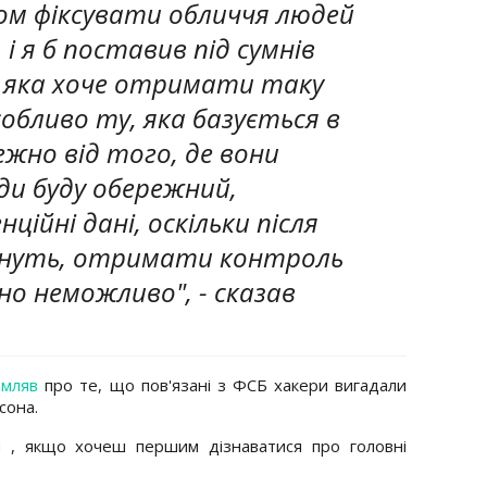
бом фіксувати обличчя людей
 і я б поставив під сумнів
, яка хоче отримати таку
собливо ту, яка базується в
лежно від того, де вони
ди буду обережний,
ційні дані, оскільки після
икнуть, отримати контроль
о неможливо", - сказав
омляв
про те, що пов'язані з ФСБ хакери вигадали
сона.
л
, якщо хочеш першим дізнаватися про головні