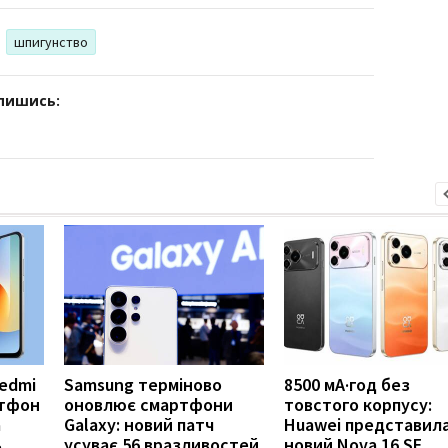
шпигунство
дпишись:
Redmi
Samsung терміново
8500 мА·год без
ртфон
оновлює смартфони
товстого корпусу:
а
Galaxy: новий патч
Huawei представил
ь
усуває 56 вразливостей
новий Nova 16 SE