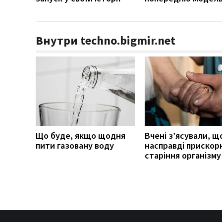
Внутри techno.bigmir.net
Що буде, якщо щодня
Вчені з’ясували, щ
пити газовану воду
насправді прискор
старіння організму