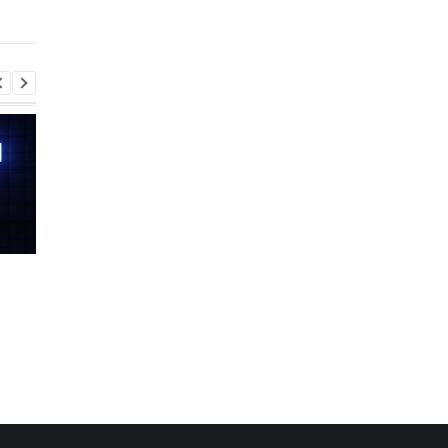
Samsung
Шість смартфонів за рік:
Оголошено
Nothing готує
найулюбленіший iPh
наймасштабніший
серед користувачів, 
запуск у своїй історії
не новий флагман