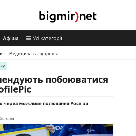
Афіша
Усі категорії
ри
Медицина та здоров'я
іку
мендують побоюватися
filePic
 через можливе полювання Росії за
ікторія