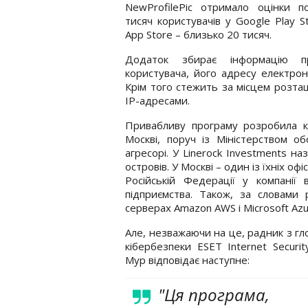
NewProfilePic отримало оцінки п
тисяч користувачів у Google Play St
App Store – близько 20 тисяч.
Додаток збирає інформацію п
користувача, його адресу електрон
Крім того стежить за місцем розта
IP-адресами.
Привабливу програму розробила ком
Москві, поруч із Міністерством о
агресорі. У Linerock Investments н
островів. У Москві – один із їхніх офі
Російській Федерації у компані
підприємства. Також, за словами
серверах Amazon AWS і Microsoft Az
Але, незважаючи на це, радник з гл
кібербезпеки ESET Internet Securi
Мур відповідає наступне:
"Ця програма,