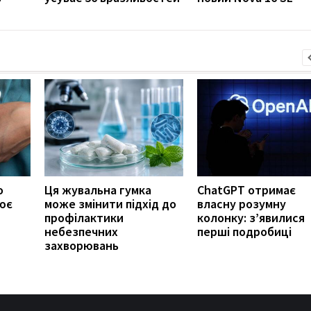
о
Ця жувальна гумка
ChatGPT отримає
ює
може змінити підхід до
власну розумну
профілактики
колонку: з’явилися
небезпечних
перші подробиці
захворювань