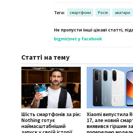
Теги:
смартфони
Росія
аватари
Не пропусти інші цікаві статті, пі
bigmir)net у facebook
Статті на тему
Шість смартфонів за рік:
Xiaomi випустила 
Nothing готує
17, але новий сма
наймасштабніший
виявився гіршим з
запуск у своїй історії
попередню модел