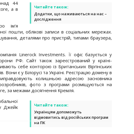
онад 44
Читайте також:
ore, а в
Додатки, що наживаються на нас –
дослідження
ро ім'я
ної пошти, облікові записи в соціальних мережах.
шування, деталями про пристрій, типами браузера,
панія Linerock Investments. Її офіс базується у
борони РФ. Сайт також зареєстрований у країні-
азивають себе конторою із Британських Віргінських
сів. Вони є у Білорусі та Україні. Реєстрацію домену в
ї виправдовують колишньою адресою засновника
 розробників, фото з програми розміщуються на
ure, за межами досягнення Кремля.
обальної
Читайте також:
ty Джейк
Українцям допоможуть
відмовитись від російських програм
на ПК