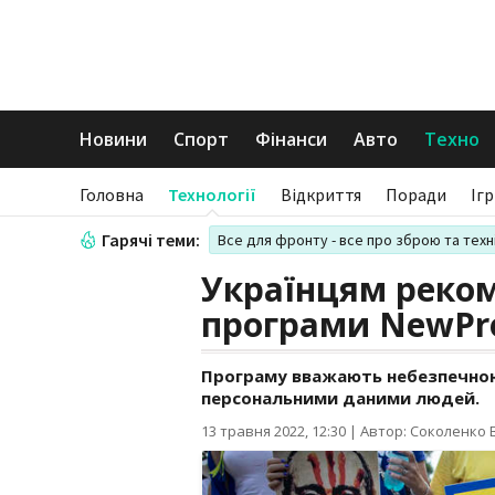
Новини
Спорт
Фінанси
Авто
Техно
Головна
Технології
Відкриття
Поради
Іг
Гарячі теми:
Все для фронту - все про зброю та техн
Українцям реко
програми NewPro
Програму вважають небезпечною
персональними даними людей.
13 травня 2022, 12:30
|
Автор: Соколенко В