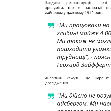
Завдяки реконструкції вчені
зрозуміти, що ж насправді ст
лайнером у далекому 1912 році.
"Ми працювали на
глибині майже 4 000
Ми також не могли
пошкодити уламки
труднощі", - поясн
Герхард Зайфферт
Аналітики кажуть, що нарешті
дослідження.
"Ми дійсно не роз
айсбергом. Ми наві