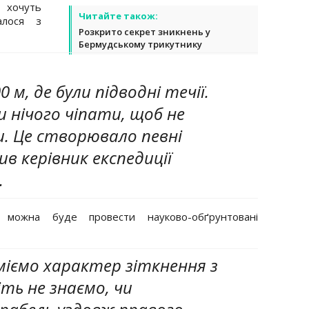
 хочуть
Читайте також:
алося з
Розкрито секрет зникнень у
Бермудському трикутнику
 м, де були підводні течії.
 нічого чіпати, щоб не
. Це створювало певні
ив керівник експедиції
.
 можна буде провести науково-обґрунтовані
уміємо характер зіткнення з
ть не знаємо, чи