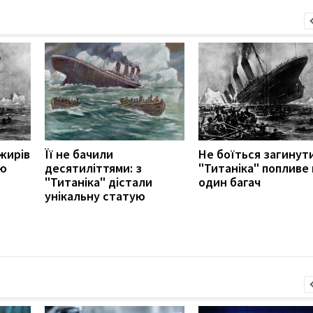
жирів
Її не бачили
Не боїться загинути
тю
десятиліттями: з
"Титаніка" попливе
"Титаніка" дістали
один багач
унікальну статую