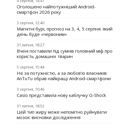
4 серпня, 14:47
Оголошено найпотужніший Android-
смартфон 2026 року
3 серпня, 12:40
Магнітні бурі, прогноз на 3, 4, 5 серпня: який
день буде «червоним»
31 липня, 18:27
Вчені поставили під сумнів головний міф про
користь домашніх тварин
5 серпня, 15:44
Не за потужністю, а за любов’ю власників:
AnTuTu обрав найкращі Android-смартфони
3 серпня, 10:46
Casio представила нову каблучку G-Shock
31 липня, 18:52
Цей тип жиру може непомітно руйнувати
мозок: висновки дослідження