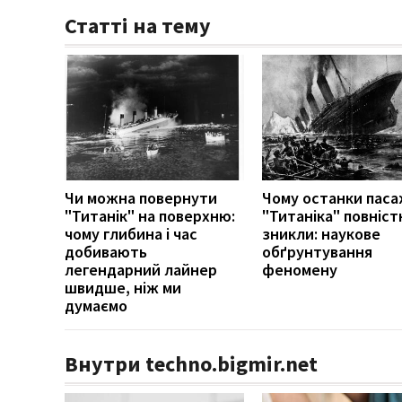
Статті на тему
Чи можна повернути
Чому останки паса
"Титанік" на поверхню:
"Титаніка" повніс
чому глибина і час
зникли: наукове
добивають
обґрунтування
легендарний лайнер
феномену
швидше, ніж ми
думаємо
Внутри techno.bigmir.net