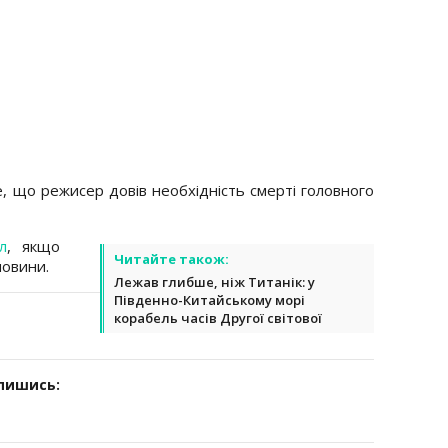
, що режисер довів необхідність смерті головного
л
, якщо
Читайте також:
новини.
Лежав глибше, ніж Титанік: у
Південно-Китайському морі
корабель часів Другої світової
дпишись: