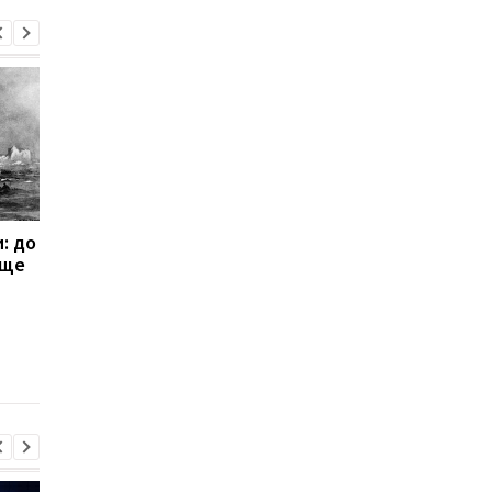
: до
Рекордна сума:
Устриці та ягня: мен
 ще
годинник найбагатшого
"Титаніка" продано 
пасажира "Титаніка"
102 тис дол
продано з аукціону