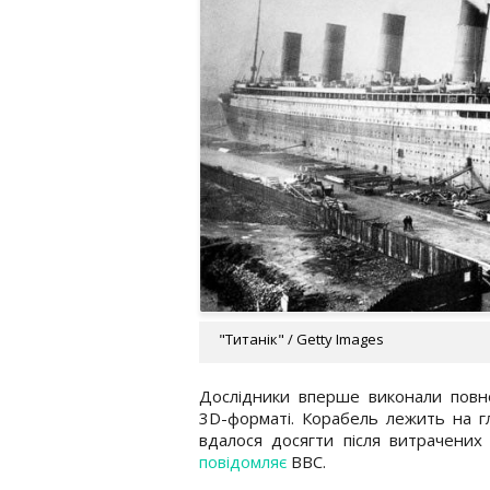
"Титанік" / Getty Images
Дослідники вперше виконали повно
3D-форматі. Корабель лежить на г
вдалося досягти після витрачених
повідомляє
BBC.