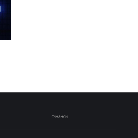
Шість смартфонів за рік:
Оголошено
Nothing готує
найулюбленіший iPh
наймасштабніший
серед користувачів, 
запуск у своїй історії
не новий флагман
Фінанси