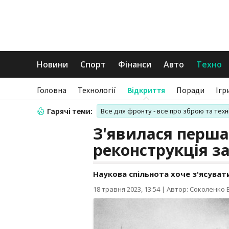
Новини
Спорт
Фінанси
Авто
Техно
Головна
Технології
Відкриття
Поради
Ігр
Гарячі теми:
Все для фронту - все про зброю та техн
З'явилася перша 
реконструкція з
Наукова спільнота хоче з'ясуват
18 травня 2023, 13:54
|
Автор: Соколенко В