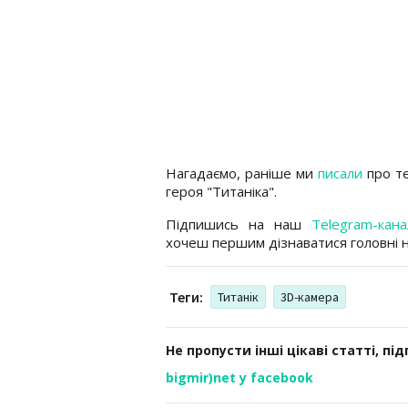
Нагадаємо, раніше ми
писали
про те
героя "Титаніка".
Підпишись на наш
Telegram-кана
хочеш першим дізнаватися головні 
Теги:
Титанік
3D-камера
Не пропусти інші цікаві статті, пі
bigmir)net у facebook