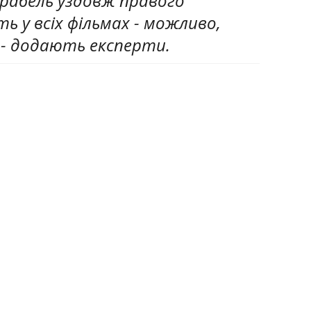
рабель уздовж правого
ь у всіх фільмах - можливо,
", - додають експерти.