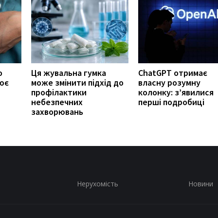
о
Ця жувальна гумка
ChatGPT отримає
ює
може змінити підхід до
власну розумну
профілактики
колонку: з’явилися
небезпечних
перші подробиці
захворювань
Нерухомість
Новини