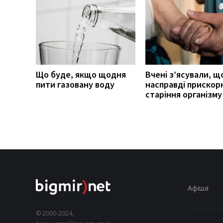
Що буде, якщо щодня
Вчені з’ясували, щ
пити газовану воду
насправді прискор
старіння організму
Афіша
© 2000-2024,