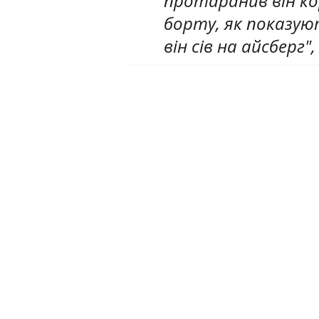
протаранив він ко
борту, як показуют
він сів на айсберг