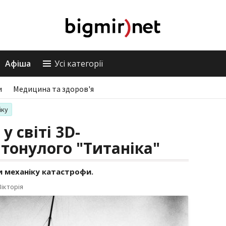
Афіша
Усі категорії
и
Медицина та здоров'я
іку
у світі 3D-
атонулого "Титаніка"
и механіку катастрофи.
ікторія