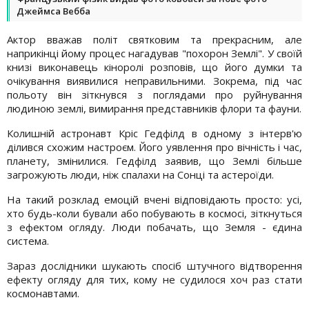
Джеймса Вебба
Актор вважав політ святковим та прекрасним, але
наприкінці йому процес нагадував "похорон Землі". У своїй
книзі виконавець кіноролі розповів, що його думки та
очікування виявилися неправильними. Зокрема, під час
польоту він зіткнувся з поглядами про руйнування
людиною землі, вимирання представників флори та фауни.
Колишній астронавт Кріс Гедфілд в одному з інтерв'ю
ділився схожим настроєм. Його уявлення про вічність і час,
планету, змінилися. Гедфілд заявив, що Землі більше
загрожують люди, ніж спалахи на Сонці та астероїди.
На такий розклад емоцій вчені відповідають просто: усі,
хто будь-коли бували або побувають в космосі, зіткнуться
з ефектом огляду. Люди побачать, що Земля - ​​єдина
система.
Зараз дослідники шукають спосіб штучного відтворення
ефекту огляду для тих, кому не судилося хоч раз стати
космонавтами.