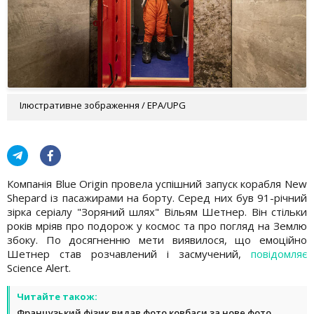
Ілюстративне зображення / EPA/UPG
Компанія Blue Origin провела успішний запуск корабля New
Shepard із пасажирами на борту. Серед них був 91-річний
зірка серіалу "Зоряний шлях" Вільям Шетнер. Він стільки
років мріяв про подорож у космос та про погляд на Землю
збоку. По досягненню мети виявилося, що емоційно
Шетнер став розчавлений і засмучений,
повідомляє
Science Alert.
Читайте також:
Французький фізик видав фото ковбаси за нове фото