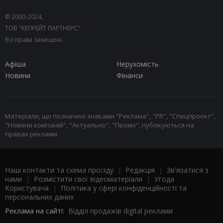
© 2000-2024,
ТОВ "КЕПРЕЙТ ПАРТНЕРС".
Всі права захищені.
Афіша
Нерухомість
Новини
Фінанси
Матеріали, що позначені знаками "Реклама", "PR", "Спецпроект",
"Новини компаній", "Актуально", "Промо", публікуються на
правах реклами.
Наші контакти та схема проїзду
|
Редакція
|
Зв'язатися з
нами
|
Розмістити свої відеоматеріали
|
Угода
Користувача
|
Політика у сфері конфіденційності та
персональних даних
Реклама на сайті:
Відділ продажів digital реклами