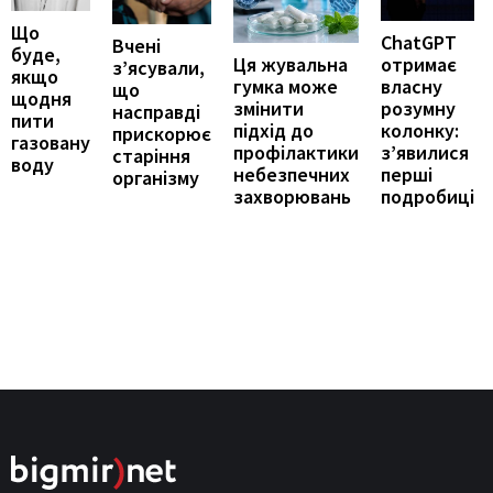
Що
ChatGPT
Вчені
буде,
отримає
Ця жувальна
з’ясували,
якщо
власну
гумка може
що
щодня
розумну
змінити
насправді
пити
колонку:
підхід до
прискорює
газовану
з’явилися
профілактики
старіння
воду
перші
небезпечних
організму
подробиці
захворювань