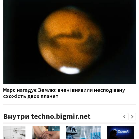
Марс нагадує Землю: вчені виявили несподівану
схожість двох планет
Внутри techno.bigmir.net