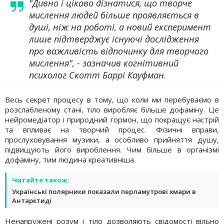
"Дивно і цікаво дізнатися, що творче
мислення людей більше проявляється в
душі, ніж на роботі, а новий експеримент
лише підтверджує існуючі дослідження
про важливість відпочинку для творчого
мислення", - зазначив когнітивний
психолог Скотт Баррі Кауфман.
Весь секрет процесу в тому, що коли ми перебуваємо в
розслабленому стані, тіло виробляє більше дофаміну. Це
нейромедіатор і природний гормон, що покращує настрій
та впливає на творчий процес. Фізичні вправи,
прослуховування музики, а особливо прийняття душу,
підвищують його вироблення. Чим більше в організмі
дофаміну, тим людина креативніша.
Читайте також:
Українські полярники показали перламутрові хмари в
Антарктиді
Ненапружені розум і тіло дозволяють свідомості вільно