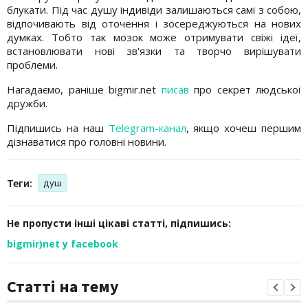
блукати. Під час душу індивіди залишаються самі з собою,
відпочивають від оточення і зосереджуються на нових
думках. Тобто так мозок може отримувати свіжі ідеї,
встановлювати нові зв'язки та творчо вирішувати
проблеми.
Нагадаємо, раніше bigmir.net
писав
про секрет людської
дружби.
Підпишись на наш
Telegram-канал
, якщо хочеш першим
дізнаватися про головні новини.
Теги:
душ
Не пропусти інші цікаві статті, підпишись:
bigmir)net у facebook
Статті на тему