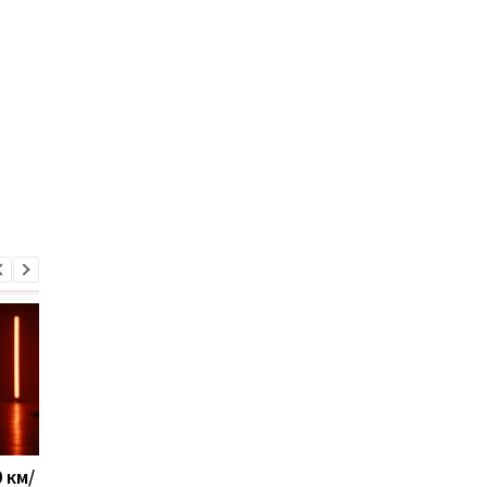
 км/
Новый украинский ЗРК
Военные США указал