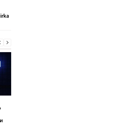
"Риф" уже защищает
на главное
небо: появились
преимущество Укра
irka
подробности
в современной войн
Шесть смартфонов за
Назван самый люби
ю
год: Nothing готовит
iPhone пользователе
самый масштабный
и это не новый флаг
и
запуск в своей истории