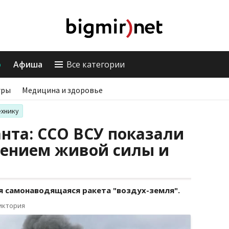
о
Афиша
Все категории
гры
Медицина и здоровье
ехнику
нта: ССО ВСУ показали
жением живой силы и
я самонаводящаяся ракета "воздух-земля".
иктория