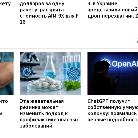
кету
долларов за одну
ч: в Украине
ракету: раскрыта
представили новый
стоимость AIM-9X для F-
дрон-перехватчик Z
16
что
Эта жевательная
ChatGPT получит
е
резинка может
собственную умну
м
изменить подход к
колонку: появились
профилактике опасных
первые подробност
заболеваний