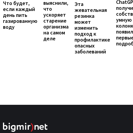
ChatG
выяснили,
Что будет,
Эта
получ
что
если каждый
жевательная
собст
ускоряет
день пить
резинка
умную
старение
газированную
может
колонк
организма
воду
изменить
появил
на самом
подход к
первы
деле
профилактике
подро
опасных
заболеваний