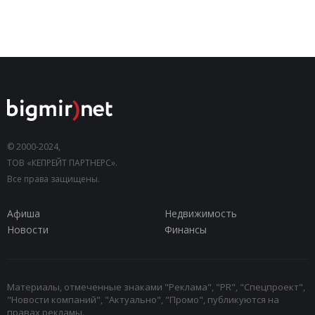
© 2000-2024,
ТОВ «КЕПРЕЙТ ПАРТНЕРС».
Все права защищены.
Афиша
Недвижимость
Новости
Финансы
Материалы, отмеченные знаками "Реклама", "PR", "Спецпроект",
"Новости компаний", "Актуально", "Промо", публикуются на
правах рекламы.