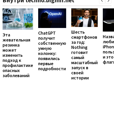
Внутри techno.bigmir.net
Шесть
ChatGPT
Эта
Назв
смартфонов
получит
жевательная
люби
за год:
собственную
резинка
iPho
Nothing
умную
может
поль
готовит
колонку:
изменить
и это
самый
появились
подход к
флаг
масштабный
первые
профилактике
запуск в
подробности
опасных
своей
заболеваний
истории