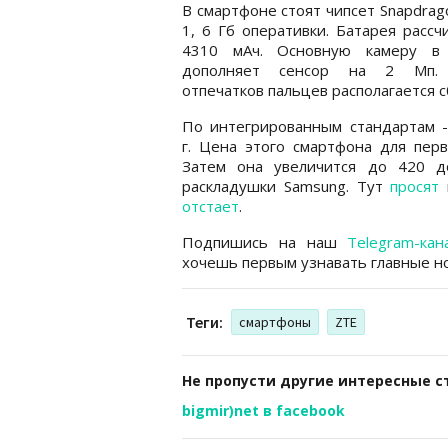
В смартфоне стоят чипсет Snapdrag
1, 6 Гб оперативки. Батарея рассч
4310 мАч. Основную камеру 
дополняет сенсор на 2 Мп. 
отпечатков пальцев располагается с
По интегрированным стандартам - Wi
г. Цена этого смартфона для перв
Затем она увеличится до 420 д
раскладушки Samsung. Тут
просят
и
отстает
.
Подпишись на наш
Telegram-кан
хочешь первым узнавать главные но
Теги:
смартфоны
ZTE
Не пропусти другие интересные с
bigmir)net в facebook