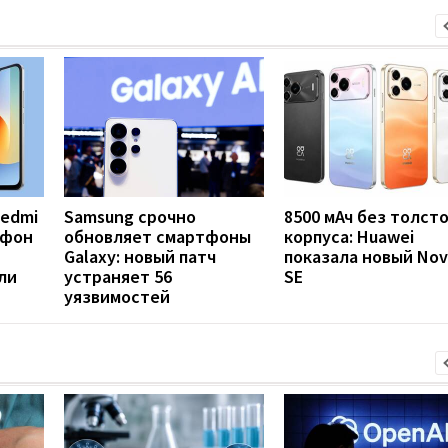
Redmi
Samsung срочно
8500 мАч без толст
тфон
обновляет смартфоны
корпуса: Huawei
Galaxy: новый патч
показала новый Nov
ли
устраняет 56
SE
уязвимостей