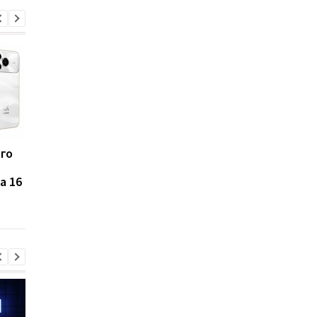
ого
Galaxy S27 Ultra станет
Не по мощности, а п
фотографировать
любви владельцев:
a 16
иначе: инсайдер
AnTuTu выбрал лучш
раскрыл секрет новых
Android-смартфоны
объективов Samsung