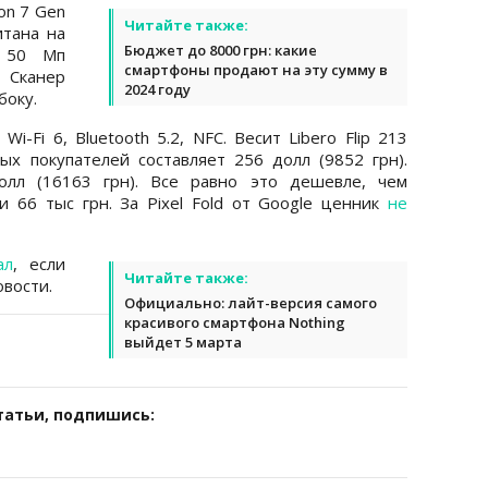
on 7 Gen
Читайте также:
итана на
Бюджет до 8000 грн: какие
в 50 Мп
смартфоны продают на эту сумму в
Сканер
2024 году
боку.
-Fi 6, Bluetooth 5.2, NFC. Весит Libero Flip 213
ых покупателей составляет 256 долл (9852 грн).
олл (16163 грн). Все равно это дешевле, чем
 66 тыс грн. За Pixel Fold от Google ценник
не
ал
, если
Читайте также:
вости.
Официально: лайт-версия самого
красивого смартфона Nothing
выйдет 5 марта
татьи, подпишись: