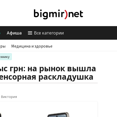
о
Афиша
Все категории
гры
Медицина и здоровье
ехнику
тыс грн: на рынок вышла
сенсорная раскладушка
о Виктория