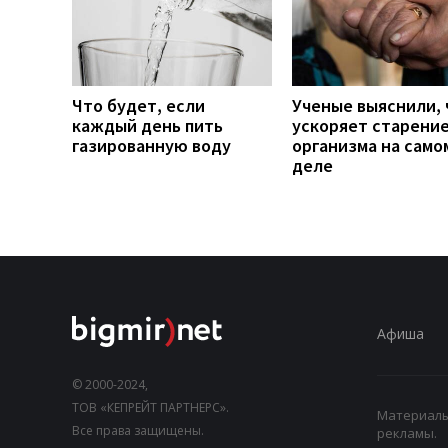
Что будет, если
Ученые выяснили, 
каждый день пить
ускоряет старени
газированную воду
организма на само
деле
Афиша
© 2000-2024,
ТОВ «КЕПРЕЙТ ПАРТНЕРС».
Материалы,
Все права защищены.
рекламы.