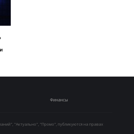
Шесть смартфонов за
Назван самый люби
ю
год: Nothing готовит
iPhone пользователе
самый масштабный
и это не новый флаг
и
запуск в своей истории
Финансы
аний", "Актуально", "Промо", публикуются на правах