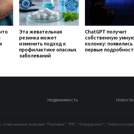
что
Эта жевательная
ChatGPT получит
е
резинка может
собственную умну
м
изменить подход к
колонку: появились
профилактике опасных
первые подробност
заболеваний
Недвижимость
Новости
 отмеченные знаками "Реклама", "PR", "Спецпроект", "Новости комп