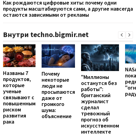
Как рождаются цифровые хиты: почему одни
продукты масштабируются сами, а другие навсегда
остаются зависимыми от рекламы
Внутри techno.bigmir.net
NAS
Названы 7
Почему
пок
"Миллионы
продуктов,
некоторые
ред
останутся без
которые
люди не
"ог
работы":
ученые
просыпаются
рад
британский
связывают с
даже от
журналист
повышенным
громкого
сделал
риском
шума:
тревожный
развития
объяснение
прогноз об
рака
искусственном
интеллекте