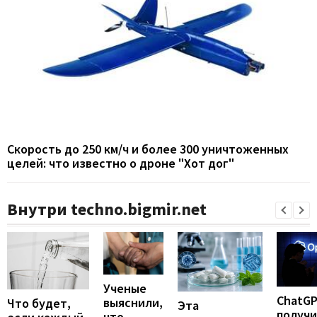
Скорость до 250 км/ч и более 300 уничтоженных
целей: что известно о дроне "Хот дог"
Внутри techno.bigmir.net
Ученые
ChatG
выяснили,
Что будет,
Эта
получ
что