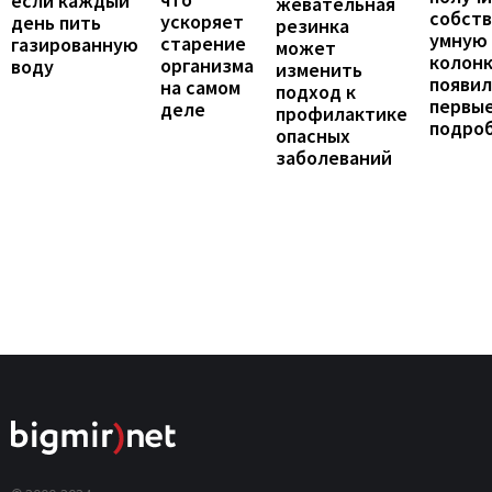
если каждый
жевательная
собст
ускоряет
день пить
резинка
умную
старение
газированную
может
колонк
организма
воду
изменить
появил
на самом
подход к
первы
деле
профилактике
подро
опасных
заболеваний