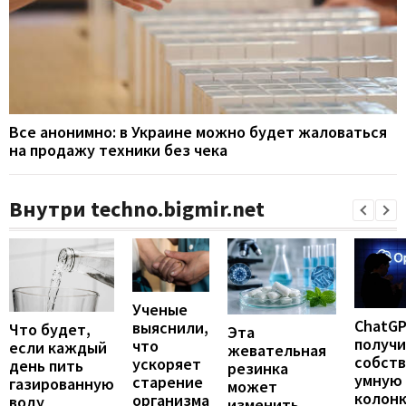
Все анонимно: в Украине можно будет жаловаться
на продажу техники без чека
Внутри techno.bigmir.net
Ученые
ChatG
выяснили,
Что будет,
Эта
получ
что
если каждый
жевательная
собст
ускоряет
день пить
резинка
умную
старение
газированную
может
колонк
организма
воду
изменить