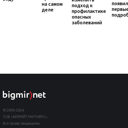
появил
на самом
подход к
первы
деле
профилактике
подро
опасных
заболеваний
© 2000-2024,
ТОВ «КЕПРЕЙТ ПАРТНЕРС».
Все права защищены.