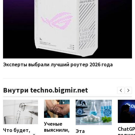
Эксперты выбрали лучший роутер 2026 года
Внутри techno.bigmir.net
Ученые
ChatG
выяснили,
Что будет,
Эта
получ