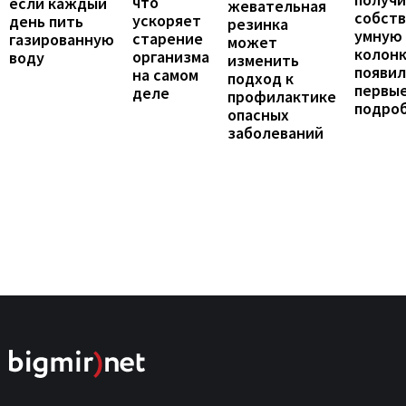
что
если каждый
жевательная
собст
ускоряет
день пить
резинка
умную
старение
газированную
может
колонк
организма
воду
изменить
появил
на самом
подход к
первы
деле
профилактике
подро
опасных
заболеваний