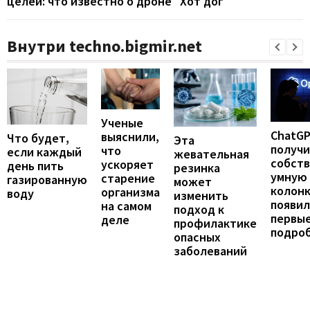
целей: что известно о дроне "Хот дог"
Внутри techno.bigmir.net
Ученые
ChatG
выяснили,
Что будет,
Эта
получ
что
если каждый
жевательная
собст
ускоряет
день пить
резинка
умную
старение
газированную
может
колонк
организма
воду
изменить
появил
на самом
подход к
первы
деле
профилактике
подро
опасных
заболеваний