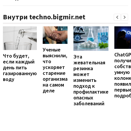
Внутри techno.bigmir.net
Ученые
ChatG
выяснили,
Что будет,
Эта
получ
что
если каждый
жевательная
собст
ускоряет
день пить
резинка
умную
старение
газированную
может
колонк
организма
воду
изменить
появил
на самом
подход к
первы
деле
профилактике
подро
опасных
заболеваний