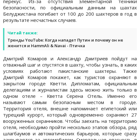
перекус. Из-за отсутствия элементарной техники
безопасности, по официальным данным на шахтах
Белуджистана погибает от 100 до 200 шахтеров в год в
результате несчастных случаев.
Читай также:
Тренды YouTube: Когда нападет Путин и почему он не
женится и HammAli & Navai - Птичка
Дмитрий Комаров и Александр Дмитриев пойдут на
отважный шаг и спустятся в шахту, чтобы узнать, в каких
условиях работают пакистанские шахтеры. Также
Дмитрий Комаров покажет, как туристов охраняют в
закрытом городе Кветти. Дипломатам, официальным
делегациям и журналистам здесь можно жить только в
одном отеле – Кветта Серена Отель. Именно его
называют самым безопасным местом в городе.
Территория отеля, внешне напоминает египетский или
турецкий курорт, который одновременно охраняют 27
вооруженных охранников. Чтобы заехать на территорию
отеля, необходимо пройти несколько этапов обзора, ряд
шлагбаумов и автоматических барьеров, которые сразу
закрываются за автомобилем. Смертельная опасность в