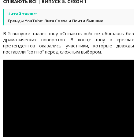
СПІВАЮТЬ ВСІ | ВИПУСК 5. СЕЗОН 1
Читай также:
Тренды YouTube: Лига Смеха и Почти бывшие
В 5 выпуске талант-шоу «Співають всі!» не обошлось без
драматических поворотов. В конце шоу в креслах
претендентов оказались участники, которые дважды
поставили “сотню“ перед сложным выбором.