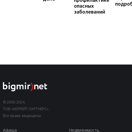
подро
опасных
заболеваний
© 2000-2024,
ТОВ «КЕПРЕЙТ ПАРТНЕРС».
Все права защищены.
Афиша
Недвижимость