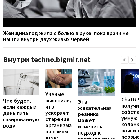
Женщина год жила с болью в руке, пока врачи не
нашли внутри двух живых червей
Внутри techno.bigmir.net
Ученые
ChatG
выяснили,
Что будет,
Эта
получ
что
если каждый
жевательная
собст
ускоряет
день пить
резинка
умную
старение
газированную
может
колонк
организма
воду
изменить
появил
на самом
подход к
первы
деле
профилактике